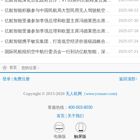
亿航智能深化合肥政府合作，VT35系列长航程复合翼无
2025-09-04
人驾驶eVTOL产品总部落户合肥
亿航智能积极参与中国民航局大型民用无人驾驶航空器
2025-08-22
操控员执照管理试点工作，加速推进无人驾驶eVTOL规
亿航智能受邀参加李强总理和欧盟主席冯德莱恩出席的
2025-07-30
模化商用进程
中欧企业家座谈会，共商中欧合作发展新机遇
亿航智能受邀参加李强总理和欧盟主席冯德莱恩出席的
2025-07-28
中欧企业家座谈会，共商中欧合作发展新机遇
亿航智能携手敏实集团，打造低空经济价值链战略合作
2025-07-24
体系
国际民航组织空中航行委员会一行到访亿航智能，深度
2025-07-21
探讨交流eVTOL全球标准体系的建设与完善
首页
您的位置：
登录
|
免费注册
返回顶部↑
Copyright © 2015-2026
无人机网（www.youuav.com)
客服热线：
400-003-8030
首页
|
关于我们
电脑版
触屏版