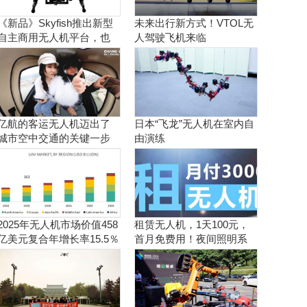
《新品》Skyfish推出新型
未来出行新方式！VTOL无
自主商用无人机平台，也
人驾驶飞机来临
可搭载Sony Alpha相机
亿航的客运无人机迈出了
日本“飞龙”无人机在室内自
城市空中交通的关键一步
由演练
2025年无人机市场价值458
租赁无人机，1天100元，
亿美元复合年增长率15.5％
首月免费用！夜间照明系
统施工、抢险、应急救援
利器！