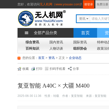
您好，
欢迎访问
无人机网（www.youuav.com)
!
请登录
免费注册
资讯
首页
资
全部产品分类
综合资讯
国内资讯
国际资讯
特种动
百科知识
人物访谈
组织协会
政策法
您的位置：
首页
>
资讯
> 正文
>
企业动态
收藏
打印
扫码手机看
分享
复亚智能 A40C × 大疆 M400
2025-06-30 11:36
性质：转载
作者：复亚智能
来源：复亚智能