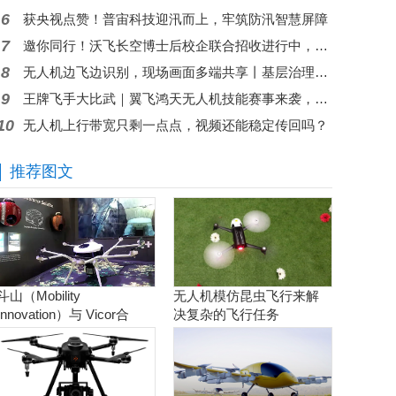
6
获央视点赞！普宙科技迎汛而上，牢筑防汛智慧屏障
7
邀你同行！沃飞长空博士后校企联合招收进行中，共筑低空人才高地
8
无人机边飞边识别，现场画面多端共享丨基层治理问题秒级响应
9
王牌飞手大比武｜翼飞鸿天无人机技能赛事来袭，现金大奖等你来拿
10
无人机上行带宽只剩一点点，视频还能稳定传回吗？
推荐图文
斗山（Mobility
无人机模仿昆虫飞行来解
Innovation）与 Vicor合
决复杂的飞行任务
作。实现商用氢燃料电池
无人机