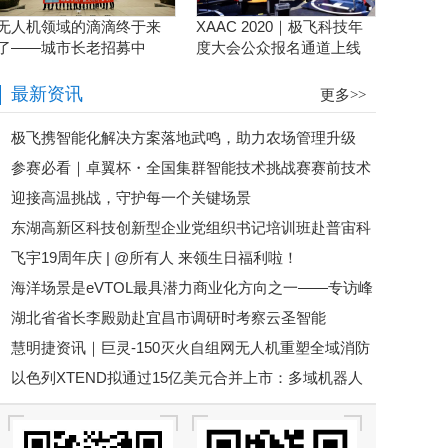
无人机领域的滴滴终于来
XAAC 2020｜极飞科技年
了——城市长老招募中
度大会公众报名通道上线
啦！
最新资讯
更多>>
极飞携智能化解决方案落地武鸣，助力农场管理升级
参赛必看｜卓翼杯・全国集群智能技术挑战赛赛前技术
迎接高温挑战，守护每一个关键场景
培训即将开启！
东湖高新区科技创新型企业党组织书记培训班赴普宙科
飞宇19周年庆 | @所有人 来领生日福利啦！
技参观调研
海洋场景是eVTOL最具潜力商业化方向之一——专访峰
湖北省省长李殿勋赴宜昌市调研时考察云圣智能
飞航空谢嘉丨低空大咖谈
慧明捷资讯｜巨灵-150灭火自组网无人机重塑全域消防
以色列XTEND拟通过15亿美元合并上市：多域机器人
救援新格局，硬核空中救险！
平台加速规模化