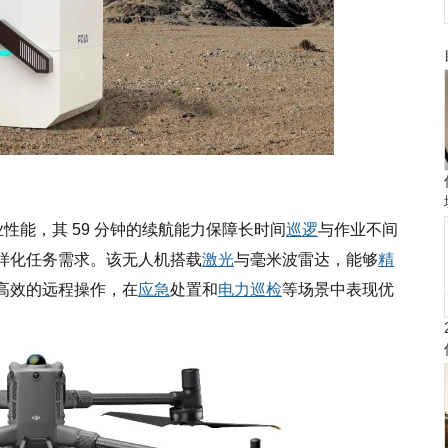
色的作业性能，其 59 分钟的续航能力保障长时间
巡逻
与作业不间
多样化任务需求。该无人机搭载
激光
与毫米波雷达，能够
精
高效的远程操作，在
应急
处置和
电力巡检
等场景中表现优