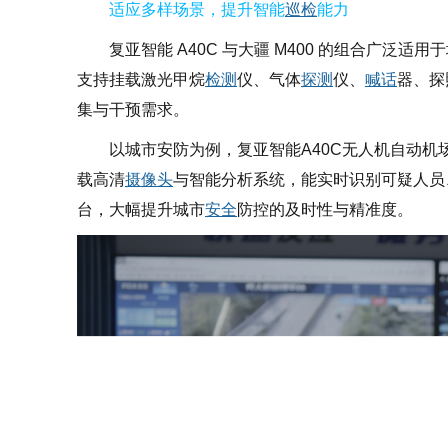
适应多样场景，提升智能
巡检
能力
复亚智能 A40C 与大疆 M400 的组合广泛适用
支持挂载激光甲烷
检测
仪、气体
探测
仪、
喊话
器、探
集与干预需求。
以城市安防为例，复亚智能A40C无人机自动机场
载高清
摄像头
与智能分析系统，能实时识别可疑人员
台，大幅提升城市
安全
防控的及时性与精准度。