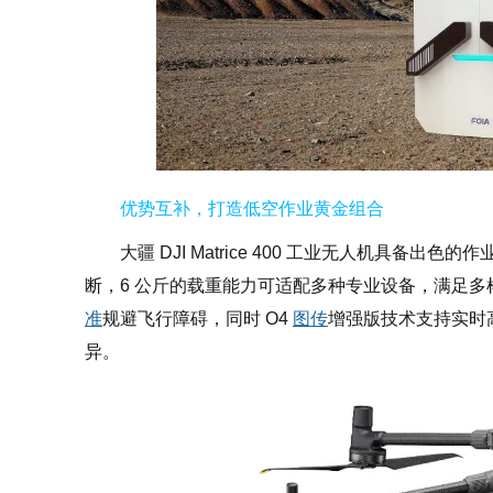
优势互补
，打造低空作业
黄金组合
大疆 DJI Matrice 400 工业无人机具备出
断，6 公斤的载重能力可适配多种专业设备，满足
准
规避飞行障碍，同时 O4
图传
增强版技术支持实时
异。