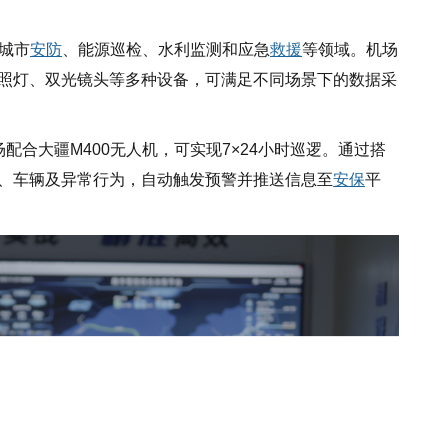
于城市
安防
、能源巡检、水利监测和应急
救援
等领域。机场
照灯、双光镜头等多种设备，可满足不同场景下的数据采
配合大疆M400无人机，可实现7×24小时巡逻。通过搭
、车辆及异常行为，自动触发预警并推送信息至
安保
平