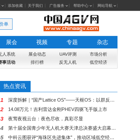
室
添加收藏
关于我们
广告服务
帮助中心
网站导航
价单
展会
视频
专题
杂志
无人系统
展会动态
UAV评测
市场分析
赛事活动
排行榜
反无人机
低空经济
热点资讯
1
深度拆解｜“国产Lattice OS”——天枢OS：以群反群，构建中国自主低空反无人机蜂群作战体系
2
14.08万元！吉利雷达金刚PHEV四驱飞手版上市
3
夜莺夜视云台：夜色尽收，真彩尽显
4
第十届全国青少年无人机大赛天津总决赛盛大启幕，高巨创新五大核心赛项赋能科创舞台
5
中科云图获评“海珠区先进集体”，推动区域低空经济从示范走向常态