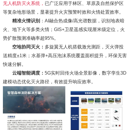
无人机防灭火系统
，
已广泛应用于林区、草原及自然保护区
等复杂地形场景，显著提升火灾预警时效和火情处置效率。
精准火情识别
：
AI融合热成像/高光谱数据，识别地表暗
火、地下火等多类火情；GIS+卫星遥感实现厘米级定位，火
势扩散预测准确率超95%。
空地协同灭火：
多旋翼无人机搭载激光测距，灭火弹投
送精度±1米；水基弹+高压泡沫系统覆盖面积提升，环保无害
快速分解。
云端智能调度：
5
G实时回传火场全景影像，数字孪生3D
建模动态优化灭火路径，有效提升响应效率。