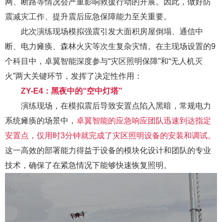
网、断路等情况会严重影响救援行动的开展。因此，做好防
震减灾工作、提升震后应急保障能力至关重要。
此次演练现场模拟强震引发大面积房屋倒塌、通信中
断、电力瘫痪、森林火灾等次生复杂灾情
。
在主现场设置的9
个科目中
，
卓翼智能深度参与“灾区照明保障”和“无人机灭
火”两大关键环节，发挥了决定性作用：
ZY-E4：黑夜中的“空中灯塔”
演练现场，在模拟震后导致安置点陷入黑暗，常规电力
系统瘫痪的场景中，
卓翼智能的应急响应团队迅速到达指定
安置点，仅用时3分钟就完成了灾区照明设备的安装和调试。
这一高效的部署能力得益于设备的模块化设计和团队的专业
技术，确保了在紧急情况下能够快速恢复照明。