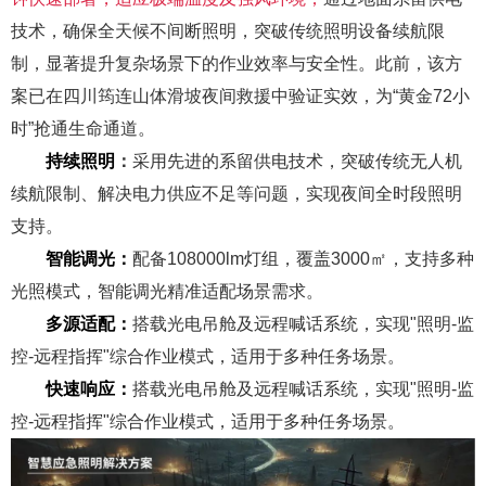
技术，确保全天候不间断照明，突破传统照明设备续航限
制，显著提升复杂场景下的作业效率与安全性。
此前，该
方
案
已在四川筠连山体滑坡夜间救援中验证实效，为
“黄金72小
时”抢通生命通道
。
持续照明
：
采用先进的系留供电技术，突破传统无人机
续航限制、解决电力供应不足等问题，实现夜间全时段照明
支持。
智能调光：
配备108000lm灯组，覆盖3000㎡，支持多种
光照模式，智能调光精准适配场景需求。
多源适配：
搭载光电吊舱及远程喊话系统，实现"照明-监
控-远程指挥"综合作业模式，适用于多种任务场景。
快速响应
：
搭载光电吊舱及远程喊话系统，实现"照明-监
控-远程指挥"综合作业模式，适用于多种任务场景。