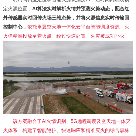
定火源位置，
AI算法实时解析火情并预测火势动态，
配合红
外传感器实时回传火场三维态势，
并将火源信息实时传输回
控制中心
，
依托
卓翼
空天地一体化
云平台
智能调度资源，
灭
火弹精准投放至
着
火点
，
经过快速处置，火灾被成功扑灭
。
该方案融合了
AI火情识别、5G远程调度及空天地一体灭
火体系，构建了智能巡护、快速响应和精准灭火的综合森林