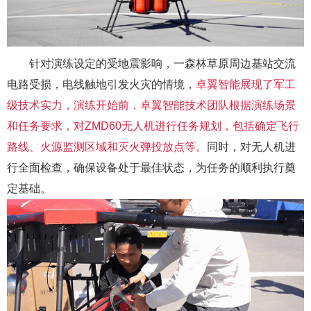
针对演练设定的受地震影响，一森林草原周边基站交流
电路受损，电线触地引发火灾
的
情
境
，
卓翼智能展现
了
军工
级技术实力
，
演练开始前，卓翼智能
技术
团队根据演练场景
和任务要求，对
ZM
D60无人机进行任务规划
，
包括确定飞行
路线、火源监测区域和灭火弹投放点等。
同时，对无人机进
行全面检查，确保设备处于最佳状态，为任务的顺利执行奠
定基础。