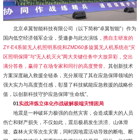
北京卓翼智能科技有限公司（以下简称“卓翼智能”）作为
国内低空经济领军企业，受邀参与此次演练，
携自主研发的
ZY-E4系留无人机照明系统和ZMD60多旋翼无人机系统在“灾
区照明保障”与“无人机灭火”两大关键任务中大放异彩，交出
满分答卷，赢得了在场专家和同行的高度赞誉。
其创新技术
方案深度融入救援全链条，充分展现了其在应急保障领域的
强大实力与高度责任感，彰显了科技赋能应急救援的战略价
值，以创新科技守护应急保障“生命线”。
01
实战淬炼
立体化作战
破解极端灾情
困局
地震是一种破坏力极强的自然灾害，会造成重大的人员
伤亡和财产损失，不仅如此，震后极易发生洪涝、山体滑
坡、森林火灾等次生灾害，同时因地震活动导致的断电、断