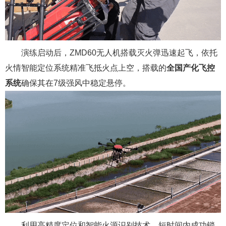
演练启动后，
ZM
D60
无人机
搭载
灭火弹迅速起飞，依托
火情智能定位系统精准飞抵火点上空，
搭载的
全国产化飞控
系统
确保
其
在
7级强风中稳定悬停。
利用高精度定位和智能火源识别技术，短时间内成功锁