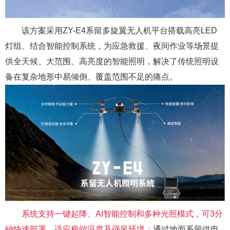
该方案采用
ZY-E4系留多旋翼无人机平台搭载高亮LED
灯组、结合智能控制系统，为应急救援、夜间作业
等场景提
供全天候、大范围、高亮度的智能照明，
解决了传统照明设
备在复杂地形中易倾倒、覆盖范围不足的痛点。
系统支持一键起降、
AI智能控制和多种光照模式，可3分
钟快速部署，适应极端温度及强风环境
；
通过地面系留供电