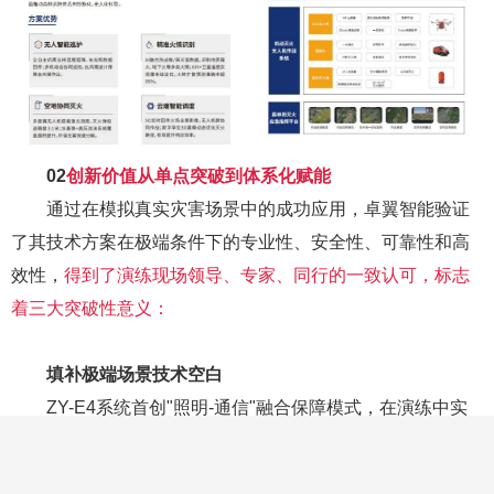
02
创新价值
从单点突破到体系化赋能
通过在模拟真实灾害场景中的成功应用，卓翼智能验证
了其技术方案在极端条件下的专业性、安全性、可靠性和高
效性
，
得到了演练现场领导、专家、同行的一致认可，标志
着三大突破性意义：
0
1
填补极端场景技术空白
ZY-E4系统首创"照明-通信"融合保障模式，在演练中实
现“灾区全域照明+复杂地形灭火”一体化作业
，直击
“断电断网
断路”三断条件下传统装备失效的痛点，成功解决"照明救援盲