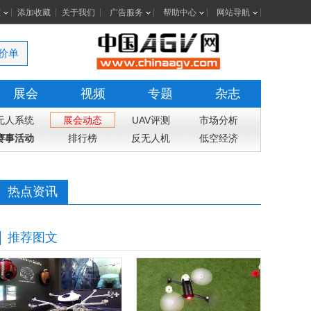
室
添加收藏
关于我们
广告服务
帮助中心
网站导航
价单
展会
视频
专题
杂志
无人系统
展会动态
UAV评测
市场分析
赛事活动
排行榜
反无人机
低空经济
热点资讯
推荐图文