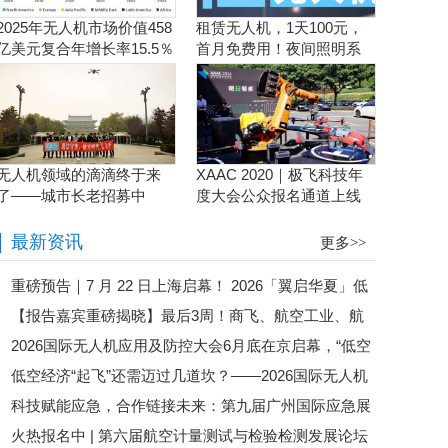
2025年无人机市场价值458
租赁无人机，1天100元，
亿美元复合年增长率15.5％
首月免费用！夜间照明系
统施工、抢险、应急救援
利器！
无人机领域的滴滴终于来
XAAC 2020｜极飞科技年
了——城市长老招募中
度大会公众报名通道上线
啦！
最新资讯
更多>>
重磅预告｜7 月 22 日上海启幕！ 2026「翼启华夏」低
【报告嘉宾重磅揭晓】最后3周！商飞、航空工业、航
空经济生态共建中国行・上海总站暨 第二届全国低空行业
2026国际无人机应用及防控大会6月底在京启幕，“低空
发集团、eVTOL企业齐聚苏州，第六届航空计量测试与检
会长论坛盛大来袭
低空经济“起飞”还需迈过几道坎？——2026国际无人机
经济第一城”最新战况即将揭晓
验检测发展论坛即将启幕
科技赋能应急，合作链接未来：第九届广州国际应急展
应用及防控大会邀您共探政策落地路径
火热报名中 | 第六届航空计量测试与检验检测发展论坛
圆满落幕！