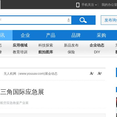
手机关注
我的办公
发布询
讯
企业
产品
品牌
采购
态
应用领域
科技探索
新品发布
企业动态
律
教育培训
航拍图库
保险
DIY
无人机网（www.youuav.com)展会动态
届长三角国际应急展
：航空应急救援产业展