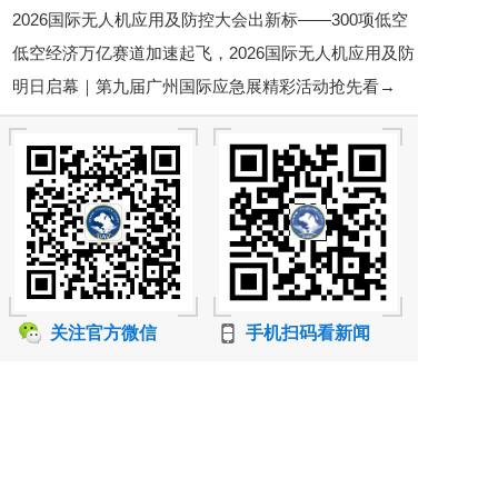
2026国际无人机应用及防控大会出新标——300项低空
邀您7月28-29日相聚苏州！
低空经济万亿赛道加速起飞，2026国际无人机应用及防
经济标准铺路，行业告别“野蛮生长”
明日启幕｜第九届广州国际应急展精彩活动抢先看→
控大会6月底将在京启幕
关注官方微信
手机扫码看新闻