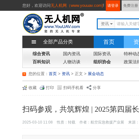
您好，
欢迎访问
无人机网（www.youuav.com)
!
请登录
免费注册
资讯
首页
资
全部产品分类
综合资讯
国内资讯
国际资讯
特种动
百科知识
人物访谈
组织协会
政策法
您的位置：
首页
>
资讯
> 正文
>
展会动态
收藏
打印
扫码手机看
分享
扫码参观，共筑辉煌 | 2025第四
2025-03-10 11:08
性质：转载
作者：航空应急救援产业展
来源