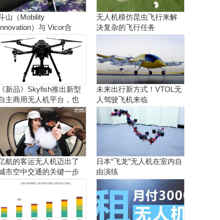
斗山（Mobility
无人机模仿昆虫飞行来解
Innovation）与 Vicor合
决复杂的飞行任务
作。实现商用氢燃料电池
无人机
《新品》Skyfish推出新型
未来出行新方式！VTOL无
自主商用无人机平台，也
人驾驶飞机来临
可搭载Sony Alpha相机
亿航的客运无人机迈出了
日本“飞龙”无人机在室内自
城市空中交通的关键一步
由演练