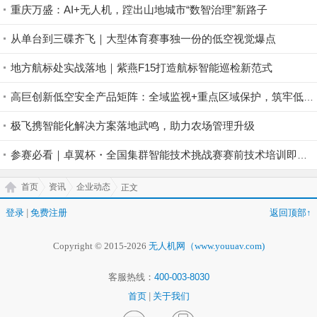
重庆万盛：AI+无人机，蹚出山地城市“数智治理”新路子
从单台到三碟齐飞｜大型体育赛事独一份的低空视觉爆点
地方航标处实战落地｜紫燕F15打造航标智能巡检新范式
高巨创新低空安全产品矩阵：全域监视+重点区域保护，筑牢低空安全防控屏障
极飞携智能化解决方案落地武鸣，助力农场管理升级
参赛必看｜卓翼杯・全国集群智能技术挑战赛赛前技术培训即将开启！
首页
资讯
企业动态
正文
登录
|
免费注册
返回顶部↑
Copyright © 2015-2026
无人机网（www.youuav.com)
客服热线：
400-003-8030
首页
|
关于我们