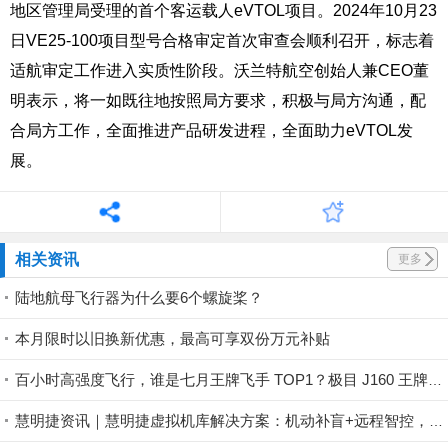
地区管理局受理的首个客运载人eVTOL项目。2024年10月23
日
VE25-100
项目型号合格审定首次审查会顺利召开，标志着
适航审定工作进入实质性阶段。沃兰特航空创始人兼CEO董
明表示，将一如既往地按照局方要求，积极与局方沟通，配
合局方工作，全面推进产品研发进程，全面助力eVTOL发
展。
相关资讯
更多
陆地航母飞行器为什么要6个螺旋桨？
本月限时以旧换新优惠，最高可享双份万元补贴
百小时高强度飞行，谁是七月王牌飞手 TOP1？极目 J160 王牌飞手第一赛段荣耀揭晓！
慧明捷资讯｜慧明捷虚拟机库解决方案：机动补盲+远程智控，筑牢山林防火安全屏障