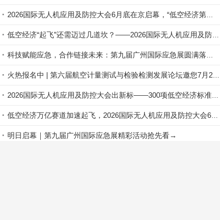
重磅预告｜7 月 22 日上海启幕！ 2026「翼启华夏」低空经济生态共建中国行・上海总站暨 第二届全国低空行业会长论坛盛大来袭
【报告嘉宾重磅揭晓】最后3周！商飞、航空工业、航发集团、eVTOL企业齐聚苏州，第六届航空计量测试与检验检测发展论坛即将启幕
2026国际无人机应用及防控大会6月底在京启幕，“低空经济第一城”最新战况即将揭晓
低空经济“起飞”还需迈过几道坎？——2026国际无人机应用及防控大会邀您共探政策落地路径
科技赋能应急，合作链接未来：第九届广州国际应急展圆满落幕！
火热报名中 | 第六届航空计量测试与检验检测发展论坛邀您7月28-29日相聚苏州！
2026国际无人机应用及防控大会出新标——300项低空经济标准铺路，行业告别“野蛮生长”
低空经济万亿赛道加速起飞，2026国际无人机应用及防控大会6月底将在京启幕
明日启幕｜第九届广州国际应急展精彩活动抢先看→
【中创航空】工信部"大荷载无人机集群协同应急救援技术装备"项目推进会召开
首页
资讯
展会动态
正文