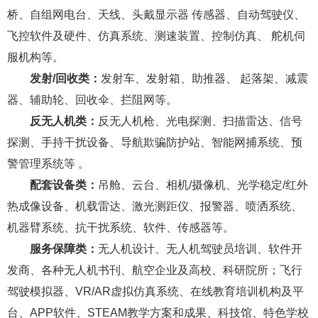
桥、自组网电台、天线、头戴显示器 传感器、自动驾驶仪、
飞控软件及硬件、仿真系统、测速装置、控制仿真、 舵机
伺
服机构
等。
发射/回收类：
发射车、发射箱、助推器、 起落架、减震
器、辅助轮、回收伞、拦阻网等。
反无人机类：
反无人机枪、光电探测、扫描雷达、信号
探测、手持干扰设备、导航欺骗防护站、智能网捕系统、预
警管理系统等 。
配套设备类：
吊舱、云台、相机/摄像机、光学稳定/红外
热成像设备、机载雷达、激光测距仪、报警器、喷洒系统、
机器臂系统、抗干扰系统、软件、传感器等。
服务保障类：
无人机设计、无人机驾驶员培训、软件开
发商、各种无人机书刊、航空企业及高校、科研院所；飞行
驾驶模拟器、VR/AR虚拟仿真系统、在线教育培训机构及平
台、APP软件、STEAM教学方案和成果、科技馆、特色学校