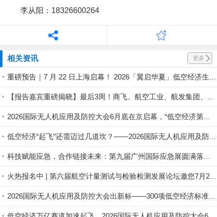
李从阳：18326600264
相关资讯
更多
重磅预告｜7 月 22 日上海启幕！ 2026「翼启华夏」低空经济生态共建中国行・上海总站暨 第二届全国低空行业会长论坛盛大来袭
【报告嘉宾重磅揭晓】最后3周！商飞、航空工业、航发集团、eVTOL企业齐聚苏州，第六届航空计量测试与检验检测发展论坛即将启幕
2026国际无人机应用及防控大会6月底在京启幕，“低空经济第一城”最新战况即将揭晓
低空经济“起飞”还需迈过几道坎？——2026国际无人机应用及防控大会邀您共探政策落地路径
科技赋能应急，合作链接未来：第九届广州国际应急展圆满落幕！
火热报名中 | 第六届航空计量测试与检验检测发展论坛邀您7月28-29日相聚苏州！
2026国际无人机应用及防控大会出新标——300项低空经济标准铺路，行业告别“野蛮生长”
低空经济万亿赛道加速起飞，2026国际无人机应用及防控大会6月底将在京启幕