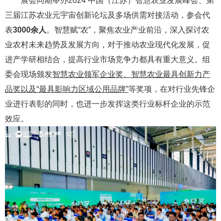
展会同期举办2024 中国（江苏）智慧农业发展峰会、第
三届江苏农业元宇宙创新论坛及多场供需对接活动，参会代
表
3000余人
。
智慧赋“农”，聚焦农业产业前沿，深入探讨农
业农村未来趋势及发展方向，对于推动农业现代化发展，促
进产学研相结合，提高行业市场竞争力都具有重大意义。组
委会现场颁发
智慧农业领军企业奖、智慧农业最具创新力产
品奖以及“最具影响力区域公用品牌”
等奖项，在对行业先锋企
业进行表彰的同时，也进一步发挥这类行业标杆企业的示范
效应。