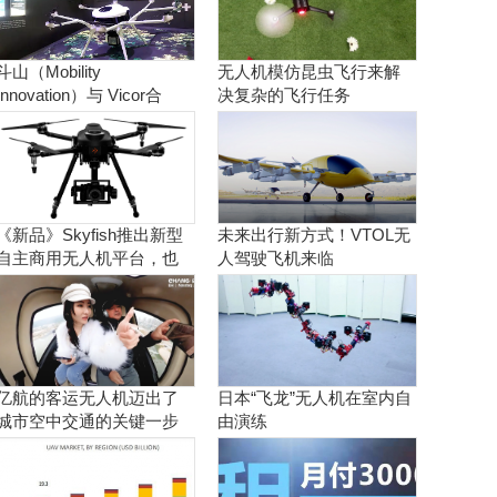
斗山（Mobility
无人机模仿昆虫飞行来解
Innovation）与 Vicor合
决复杂的飞行任务
作。实现商用氢燃料电池
无人机
《新品》Skyfish推出新型
未来出行新方式！VTOL无
自主商用无人机平台，也
人驾驶飞机来临
可搭载Sony Alpha相机
亿航的客运无人机迈出了
日本“飞龙”无人机在室内自
城市空中交通的关键一步
由演练