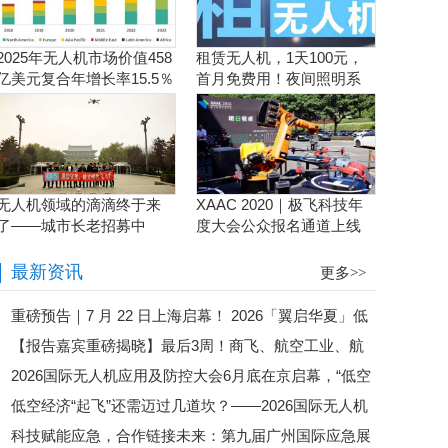
2025年无人机市场价值458
租赁无人机，1天100元，
亿美元复合年增长率15.5％
首月免费用！夜间照明系
统施工、抢险、应急救援
利器！
无人机领域的滴滴终于来
XAAC 2020｜极飞科技年
了——城市长老招募中
度大会公众报名通道上线
啦！
最新资讯
更多>>
重磅预告｜7 月 22 日上海启幕！ 2026「翼启华夏」低
【报告嘉宾重磅揭晓】最后3周！商飞、航空工业、航
空经济生态共建中国行・上海总站暨 第二届全国低空行业
2026国际无人机应用及防控大会6月底在京启幕，“低空
发集团、eVTOL企业齐聚苏州，第六届航空计量测试与检
会长论坛盛大来袭
低空经济“起飞”还需迈过几道坎？——2026国际无人机
经济第一城”最新战况即将揭晓
验检测发展论坛即将启幕
科技赋能应急，合作链接未来：第九届广州国际应急展
应用及防控大会邀您共探政策落地路径