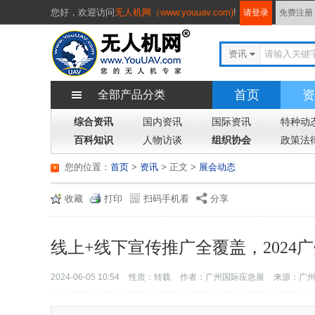
您好，
欢迎访问
无人机网（www.youuav.com)
!
请登录
免费注册
资讯
首页
资
全部产品分类
综合资讯
国内资讯
国际资讯
特种动
百科知识
人物访谈
组织协会
政策法
您的位置：
首页
>
资讯
> 正文
>
展会动态
收藏
打印
扫码手机看
分享
线上+线下宣传推广全覆盖，2024
2024-06-05 10:54
性质：转载
作者：广州国际应急展
来源：广