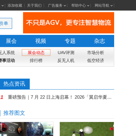
室
添加收藏
关于我们
广告服务
帮助中心
网站导航
价单
展会
视频
专题
杂志
无人系统
展会动态
UAV评测
市场分析
赛事活动
排行榜
反无人机
低空经济
热点资讯
1
重磅预告｜7 月 22 日上海启幕！ 2026「翼启华夏」低空经济生态共建中国行・上海总站暨 第二届全国低空行业会长论坛盛大来袭
推荐图文