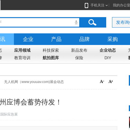
手机关注
我的办公
发布询
讯
企业
产品
品牌
采购
态
应用领域
科技探索
新品发布
企业动态
律
教育培训
航拍图库
保险
DIY
无人机网（www.youuav.com)展会动态
广州应博会蓄势待发！
州国际应急展