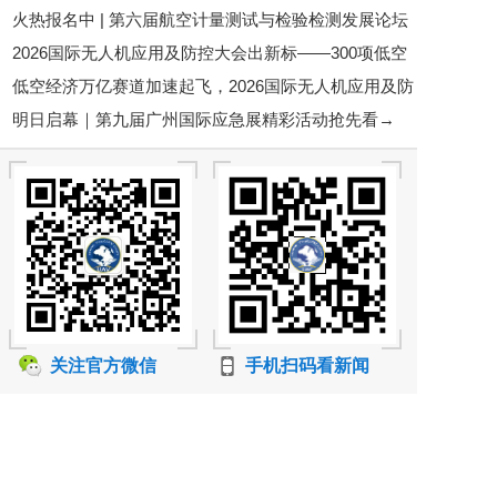
火热报名中 | 第六届航空计量测试与检验检测发展论坛
圆满落幕！
2026国际无人机应用及防控大会出新标——300项低空
邀您7月28-29日相聚苏州！
低空经济万亿赛道加速起飞，2026国际无人机应用及防
经济标准铺路，行业告别“野蛮生长”
明日启幕｜第九届广州国际应急展精彩活动抢先看→
控大会6月底将在京启幕
关注官方微信
手机扫码看新闻