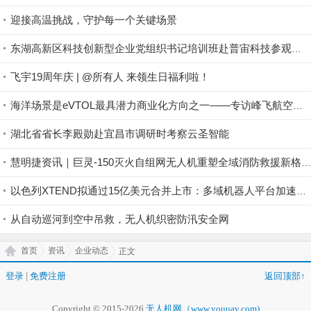
迎接高温挑战，守护每一个关键场景
东湖高新区科技创新型企业党组织书记培训班赴普宙科技参观调研
飞宇19周年庆 | @所有人 来领生日福利啦！
海洋场景是eVTOL最具潜力商业化方向之一——专访峰飞航空谢嘉丨低空大咖谈
湖北省省长李殿勋赴宜昌市调研时考察云圣智能
慧明捷资讯｜巨灵-150灭火自组网无人机重塑全域消防救援新格局，硬核空中救险！
以色列XTEND拟通过15亿美元合并上市：多域机器人平台加速规模化
从自动巡河到空中吊救，无人机织密防汛安全网
首页
资讯
企业动态
正文
登录
|
免费注册
返回顶部↑
Copyright © 2015-2026
无人机网（www.youuav.com)