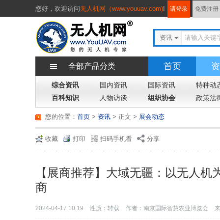
您好，
欢迎访问
无人机网（www.youuav.com)
!
请登录
免费注册
资讯
首页
资
全部产品分类
综合资讯
国内资讯
国际资讯
特种动
百科知识
人物访谈
组织协会
政策法
您的位置：
首页
>
资讯
> 正文
>
展会动态
收藏
打印
扫码手机看
分享
【展商推荐】大域无疆：以无人机
商
2024-04-17 10:19
性质：转载
作者：南京国际智慧农业博览会