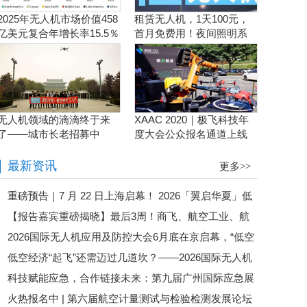
2025年无人机市场价值458
租赁无人机，1天100元，
亿美元复合年增长率15.5％
首月免费用！夜间照明系
统施工、抢险、应急救援
利器！
无人机领域的滴滴终于来
XAAC 2020｜极飞科技年
了——城市长老招募中
度大会公众报名通道上线
啦！
最新资讯
更多>>
重磅预告｜7 月 22 日上海启幕！ 2026「翼启华夏」低
【报告嘉宾重磅揭晓】最后3周！商飞、航空工业、航
空经济生态共建中国行・上海总站暨 第二届全国低空行业
2026国际无人机应用及防控大会6月底在京启幕，“低空
发集团、eVTOL企业齐聚苏州，第六届航空计量测试与检
会长论坛盛大来袭
低空经济“起飞”还需迈过几道坎？——2026国际无人机
经济第一城”最新战况即将揭晓
验检测发展论坛即将启幕
科技赋能应急，合作链接未来：第九届广州国际应急展
应用及防控大会邀您共探政策落地路径
火热报名中 | 第六届航空计量测试与检验检测发展论坛
圆满落幕！