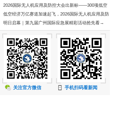
2026国际无人机应用及防控大会出新标——300项低空
邀您7月28-29日相聚苏州！
低空经济万亿赛道加速起飞，2026国际无人机应用及防
经济标准铺路，行业告别“野蛮生长”
明日启幕｜第九届广州国际应急展精彩活动抢先看→
控大会6月底将在京启幕
关注官方微信
手机扫码看新闻