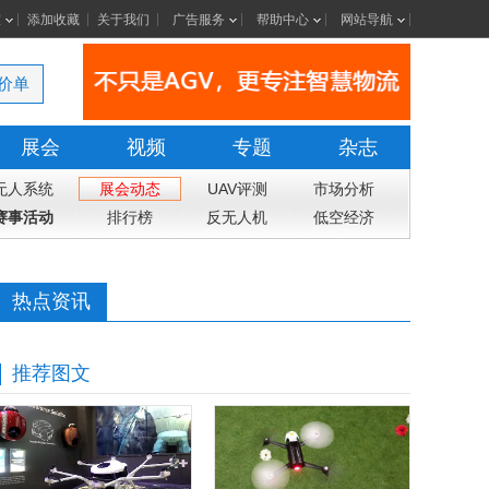
室
添加收藏
关于我们
广告服务
帮助中心
网站导航
价单
展会
视频
专题
杂志
无人系统
展会动态
UAV评测
市场分析
赛事活动
排行榜
反无人机
低空经济
热点资讯
推荐图文