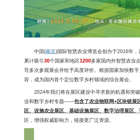
中国(
南京
)国际智慧农业博览会创办于2016
累计吸引
30
个国家和地区
1200
多家国内外智慧农业
导多次参观展会并给予高度评价。根据国家加快数字乡
容，成为国内首个定位数字乡村领域的综合展会。
2024年我们将在展区建设中寻求新的机遇和突破
业和数字乡村专题——
包含了农业物联网+区块链展
区、设施农业展区、基础设施展区、数字治理展区、
区，增强权威影响力，链接更广泛资源。
观