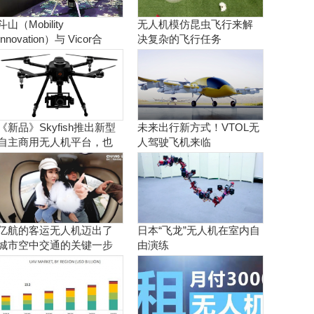
斗山（Mobility
无人机模仿昆虫飞行来解
Innovation）与 Vicor合
决复杂的飞行任务
作。实现商用氢燃料电池
无人机
《新品》Skyfish推出新型
未来出行新方式！VTOL无
自主商用无人机平台，也
人驾驶飞机来临
可搭载Sony Alpha相机
亿航的客运无人机迈出了
日本“飞龙”无人机在室内自
城市空中交通的关键一步
由演练