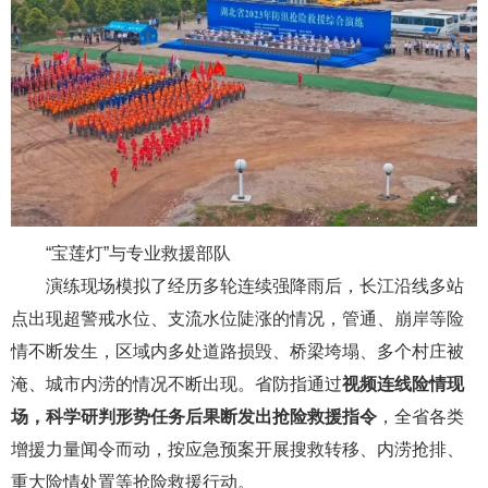
“宝莲灯”与专业救援部队
演练现场模拟了经历多轮连续强降雨后，长江沿线多站
点出现超警戒水位、支流水位陡涨的情况，管通、崩岸等险
情不断发生，区域内多处道路损毁、桥梁垮塌、多个村庄被
淹、城市内涝的情况不断出现。省防指通过
视频连线险情现
场，科学研判形势任务后果断发出抢险救援指令
，全省各类
增援力量闻令而动，按应急预案开展搜救转移、内涝抢排、
重大险情处置等抢险救援行动。