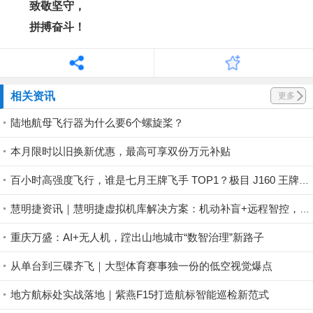
致敬坚守，
拼搏奋斗！
相关资讯
更多
陆地航母飞行器为什么要6个螺旋桨？
本月限时以旧换新优惠，最高可享双份万元补贴
百小时高强度飞行，谁是七月王牌飞手 TOP1？极目 J160 王牌飞手第一赛段荣耀揭晓！
慧明捷资讯｜慧明捷虚拟机库解决方案：机动补盲+远程智控，筑牢山林防火安全屏障
重庆万盛：AI+无人机，蹚出山地城市“数智治理”新路子
从单台到三碟齐飞｜大型体育赛事独一份的低空视觉爆点
地方航标处实战落地｜紫燕F15打造航标智能巡检新范式