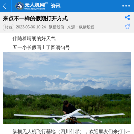
资讯
来点不一样的假期打开方式
2023-05-06 10:24
纵横股份
来源：纵横股份
转载
伴随着晴朗的好天气
五一小长假画上了圆满句号
纵横无人机飞行基地（四川什邡），欢迎鹏友们来打卡~