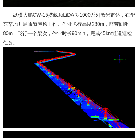
纵横大鹏CW-15搭载JoLiDAR-1000系列激光雷达，在华
东某地开展通道巡检工作。作业飞行高度230m，航带间距
80m，飞行一个架次，作业时长90min，完成45km通道巡检
任务。