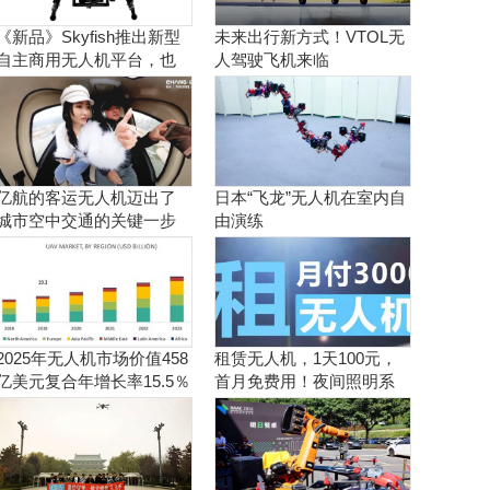
《新品》Skyfish推出新型
未来出行新方式！VTOL无
自主商用无人机平台，也
人驾驶飞机来临
可搭载Sony Alpha相机
亿航的客运无人机迈出了
日本“飞龙”无人机在室内自
城市空中交通的关键一步
由演练
2025年无人机市场价值458
租赁无人机，1天100元，
亿美元复合年增长率15.5％
首月免费用！夜间照明系
统施工、抢险、应急救援
利器！