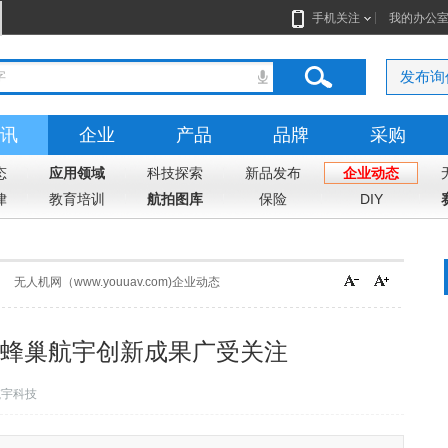
手机关注
我的办公
发布询
讯
企业
产品
品牌
采购
态
应用领域
科技探索
新品发布
企业动态
律
教育培训
航拍图库
保险
DIY
无人机网（www.youuav.com)企业动态
展蜂巢航宇创新成果广受关注
航宇科技