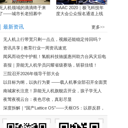
无人机领域的滴滴终于来
XAAC 2020｜极飞科技年
了——城市长老招募中
度大会公众报名通道上线
啦！
最新资讯
更多>>
无人机上行带宽只剩一点点，视频还能稳定传回吗？
资讯共享 | 教育行业一周资讯速览
闻风而动空中护航！氢航科技驰援惠州助力台风灾后电
喜报｜异能无人机学员闪耀省级赛场，斩获佳绩！
力抢险
三院召开2026年领导干部大会
以目标为纲，以执行为要 ——载人机事业部召开全面贯
南城家长注意！异能无人机旗舰店开业，孩子学无人
彻公司半年度会议精神暨重点工作攻坚部署会
夜莺夜视云台：夜色尽收，真彩尽显
机、玩科技又多了一个新选择
深度拆解｜“国产Lattice OS”——天枢OS：以群反群，
构建中国自主低空反无人机蜂群作战体系