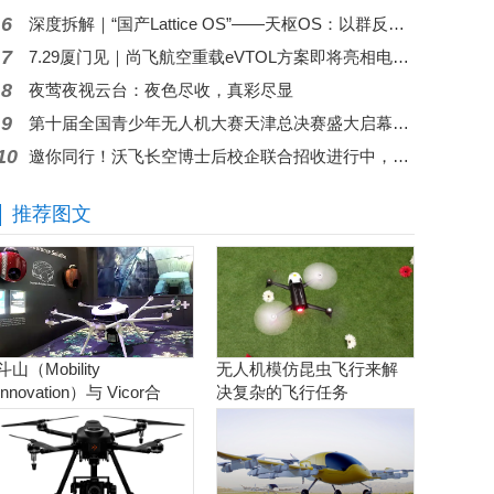
6
深度拆解｜“国产Lattice OS”——天枢OS：以群反群，构建中国自主低空反无人机蜂群作战体系
7
7.29厦门见｜尚飞航空重载eVTOL方案即将亮相电力智能新型施工装备展
8
夜莺夜视云台：夜色尽收，真彩尽显
9
第十届全国青少年无人机大赛天津总决赛盛大启幕，高巨创新五大核心赛项赋能科创舞台
10
邀你同行！沃飞长空博士后校企联合招收进行中，共筑低空人才高地
推荐图文
斗山（Mobility
无人机模仿昆虫飞行来解
Innovation）与 Vicor合
决复杂的飞行任务
作。实现商用氢燃料电池
无人机