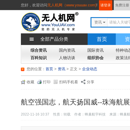
您好，
欢迎访问
无人机网（www.youuav.com)
!
请登录
免费注册
资讯
首页
资
全部产品分类
综合资讯
国内资讯
国际资讯
特种动
百科知识
人物访谈
组织协会
政策法
您的位置：
首页
>
资讯
> 正文
>
企业动态
收藏
打印
扫码手机看
分享
航空强国志，航天扬国威--珠海航
2022-11-16 10:37
性质：转载
作者：蜂巢航宇科技
来源：蜂巢