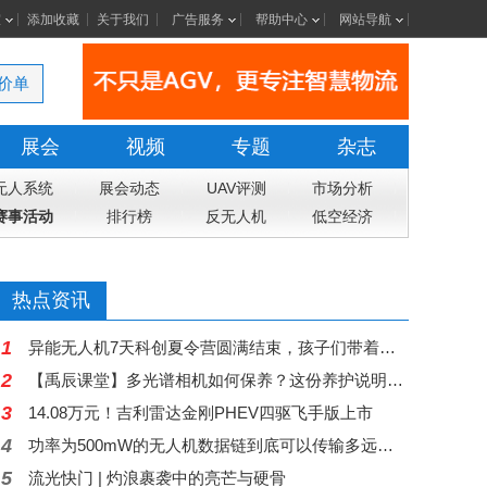
室
添加收藏
关于我们
广告服务
帮助中心
网站导航
价单
展会
视频
专题
杂志
无人系统
展会动态
UAV评测
市场分析
赛事活动
排行榜
反无人机
低空经济
热点资讯
1
异能无人机7天科创夏令营圆满结束，孩子们带着科技梦想和成长收获返程
2
【禹辰课堂】多光谱相机如何保养？这份养护说明请收好
3
14.08万元！吉利雷达金刚PHEV四驱飞手版上市
4
功率为500mW的无人机数据链到底可以传输多远距离？
5
流光快门 | 灼浪裹袭中的亮芒与硬骨