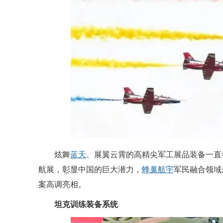
炫舞
蓝天
、展翼云霄的高精尖军工展品装备一直
航展，彰显中国的巨大潜力，
蜂巢航宇
军民融合领域
案高调亮相。
坦克训练装备系统