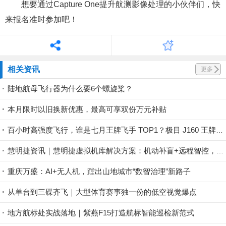
想要通过Capture One提升航测影像处理的小伙伴们，快
来报名准时参加吧！
相关资讯
更多
陆地航母飞行器为什么要6个螺旋桨？
本月限时以旧换新优惠，最高可享双份万元补贴
百小时高强度飞行，谁是七月王牌飞手 TOP1？极目 J160 王牌飞手第一赛段荣耀揭晓！
慧明捷资讯｜慧明捷虚拟机库解决方案：机动补盲+远程智控，筑牢山林防火安全屏障
重庆万盛：AI+无人机，蹚出山地城市“数智治理”新路子
从单台到三碟齐飞｜大型体育赛事独一份的低空视觉爆点
地方航标处实战落地｜紫燕F15打造航标智能巡检新范式