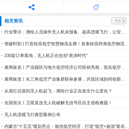
相关资讯
更多
行业警示：测绘人员操作无人机未报备、超高违规飞行，公安依法对操作员作出 500 元罚款处罚
突破时刻 | 打造桂琼低空智慧物流走廊！首条桂琼跨海低空物流航线试飞成功
230架订单落地，无人机正在告别“表演时代”
展商纵览丨产业园区与地方低空经济公司联袂亮相，筑实低空产业集聚底座
展商纵览丨长三角低空产业集群联袂参展，共筑区域协同创新生态
从肩扛仪器到无人机起飞：测绘行业正在发生什么变化？
全国首次丨卫星直连无人机破解无信号区自主巡检难题！
无人机违规飞行典型案例公布
内蒙古“十五五”规划亮点：做优低空经济，打造“低空+旅游”新名片