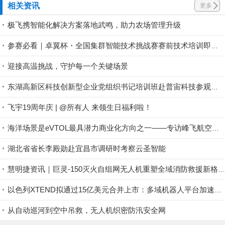
相关资讯
更多
极飞携智能化解决方案落地武鸣，助力农场管理升级
参赛必看｜卓翼杯・全国集群智能技术挑战赛赛前技术培训即将开启！
迎接高温挑战，守护每一个关键场景
东湖高新区科技创新型企业党组织书记培训班赴普宙科技参观调研
飞宇19周年庆 | @所有人 来领生日福利啦！
海洋场景是eVTOL最具潜力商业化方向之一——专访峰飞航空谢嘉丨低空大咖谈
湖北省省长李殿勋赴宜昌市调研时考察云圣智能
慧明捷资讯｜巨灵-150灭火自组网无人机重塑全域消防救援新格局，硬核空中救险！
以色列XTEND拟通过15亿美元合并上市：多域机器人平台加速规模化
从自动巡河到空中吊救，无人机织密防汛安全网