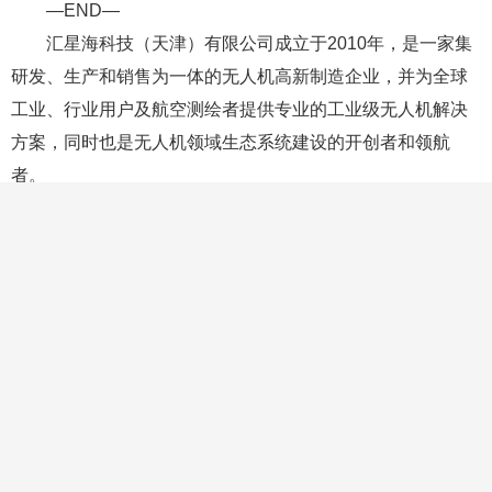
—END—
汇星海科技（天津）有限公司成立于2010年，是一家集
研发、生产和销售为一体的无人机高新制造企业，并为全球
工业、行业用户及航空测绘者提供专业的工业级无人机解决
方案，同时也是无人机领域生态系统建设的开创者和领航
者。
汇星海拥有全国最大的唯一海外专业无人机B2B、B2C
平台，产品包括工业级无人机、吊舱、长距离数据链和视频
链路、地面站系统和动力系统等，月固定访客达2500万次。
汇星海秉承合作共赢、互惠互利的经营理念，实现无人机行
业优质资源的有效整合，带动整个行业的快速发展。
汇星海拥有“FOXTECH”无人机专业品牌,产品目标定位国
际市场，经过8年高速发展，“FOXTECH”已成为全球工业、
行业用户及航空测绘者信赖品牌，产品畅销全球70多个国
家。汇星海，坚持自主创新，在无人机工业化设计、飞行控