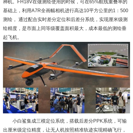
神机。FH18V在做测绘使用的时候，可在65%航线重叠率的
基础上，利用A7R全画幅相机进行高达10平方公里的1：500
测绘， 通过配合实时差分定位和后差分系统，实现厘米级测
绘精度，是市面上同等级覆盖面积最大，成本最低的测绘垂
起飞机。
小白鲨集成三模定位系统，搭载后差分PPK系统，可输
出厘米级定位精度，让无人机按照精准轨迹实现精确飞行，