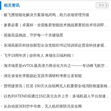
相关资讯
更多
极飞携智能化解决方案落地武鸣，助力农场管理升级
参赛必看｜卓翼杯・全国集群智能技术挑战赛赛前技术培训即将开启！
迎接高温挑战，守护每一个关键场景
东湖高新区科技创新型企业党组织书记培训班赴普宙科技参观调研
飞宇19周年庆 | @所有人 来领生日福利啦！
海洋场景是eVTOL最具潜力商业化方向之一——专访峰飞航空谢嘉丨低空大咖谈
湖北省省长李殿勋赴宜昌市调研时考察云圣智能
慧明捷资讯｜巨灵-150灭火自组网无人机重塑全域消防救援新格局，硬核空中救险！
以色列XTEND拟通过15亿美元合并上市：多域机器人平台加速规模化
从自动巡河到空中吊救，无人机织密防汛安全网