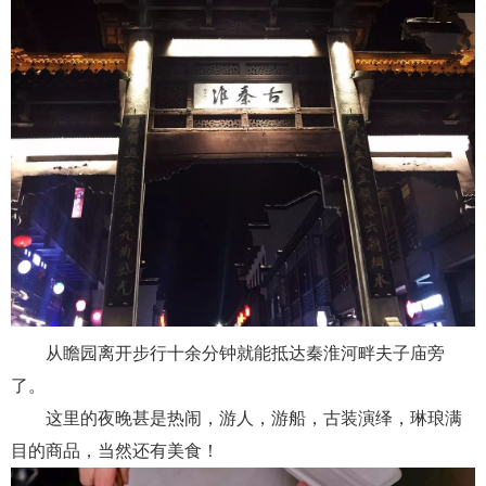
从瞻园离开步行十余分钟就能抵达秦淮河畔夫子庙旁
了。
这里的夜晚甚是热闹，游人，游船，古装演绎，琳琅满
目的商品，当然还有美食！