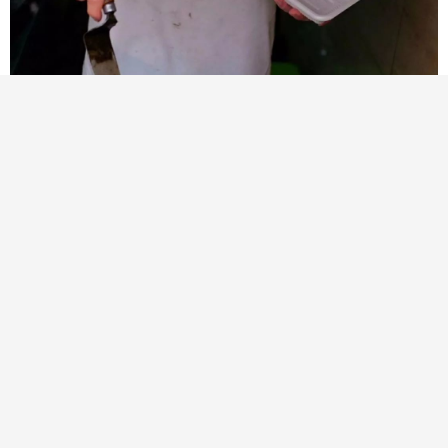
煎饺、桂花糖芋苗、鸭血粉丝汤、小笼包 … …