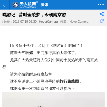
资讯
嘿游记 | 昔时金陵梦，今朝南京游
2018-07-19 08:30
HoverCamera
来源：HoverCamera
转载
Hi 各位小伙伴，又到了《嘿游记》时间了！
随着天气转
燃
，出门旅行真的太奢侈了。
尤其在大热天还跑去位列中国前十炎热城市的南京旅
行，
请为小编的耐热程度鼓掌！
话不多说先上小编灵魂手绘的
旅行路线图
，
纯图版第一次到南京的朋友可以参考下