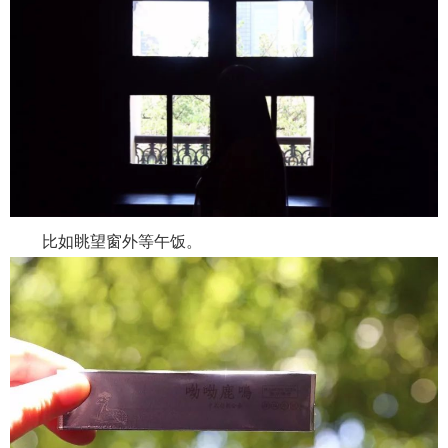
比如眺望窗外等午饭。