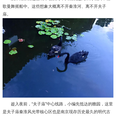
歌曼舞摇船中。这些想象大概离不开秦淮河、离不开夫子
庙。
趁入夜前，“夫子庙”中心线路，小编先抵达的瞻园，这里
是夫子庙秦淮风光带核心区也是南京现存历史最久的明代古