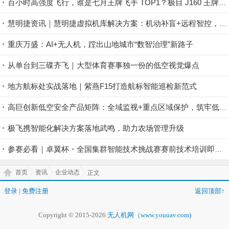
百小时高强度飞行，谁是七月王牌飞手 TOP1？极目 J160 王牌飞手第一赛段荣耀揭晓！
慧明捷资讯｜慧明捷虚拟机库解决方案：机动补盲+远程智控，筑牢山林防火安全屏障
重庆万盛：AI+无人机，蹚出山地城市“数智治理”新路子
从单台到三碟齐飞｜大型体育赛事独一份的低空视觉爆点
地方航标处实战落地｜紫燕F15打造航标智能巡检新范式
高巨创新低空安全产品矩阵：全域监视+重点区域保护，筑牢低空安全防控屏障
极飞携智能化解决方案落地武鸣，助力农场管理升级
参赛必看｜卓翼杯・全国集群智能技术挑战赛赛前技术培训即将开启！
首页
资讯
企业动态
正文
登录
|
免费注册
返回顶部↑
Copyright © 2015-2026
无人机网（www.youuav.com)