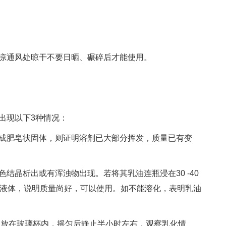
通风处晾干不要日晒、碾碎后才能使用。
现以下3种情况：
肥皂状固体，则证明溶剂已大部分挥发，质量已有变
晶析出或有浑浊物出现。若将其乳油连瓶浸在30 -40
明液体，说明质量尚好，可以使用。如不能溶化，表明乳油
放在玻璃杯内，摇匀后静止半小时左右，观察乳化情