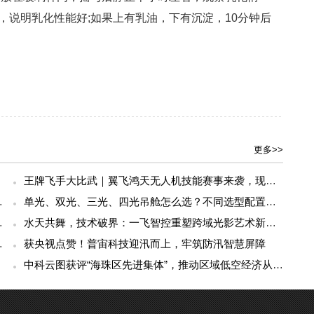
，说明乳化性能好;如果上有乳油，下有沉淀，10分钟后
更多>>
王牌飞手大比武｜翼飞鸿天无人机技能赛事来袭，现金大奖等你来拿
治理问题秒级响应
单光、双光、三光、四光吊舱怎么选？不同选型配置指南请查收
共筑低空人才高地
水天共舞，技术破界：一飞智控重塑跨域光影艺术新生态
大核心赛项赋能科创舞台
获央视点赞！普宙科技迎汛而上，牢筑防汛智慧屏障
中科云图获评“海珠区先进集体”，推动区域低空经济从示范走向常态