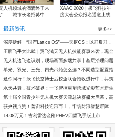
无人机领域的滴滴终于来
XAAC 2020｜极飞科技年
了——城市长老招募中
度大会公众报名通道上线
啦！
最新资讯
更多>>
深度拆解｜“国产Lattice OS”——天枢OS：以群反群，
王牌飞手大比武｜翼飞鸿天无人机技能赛事来袭，现金
构建中国自主低空反无人机蜂群作战体系
无人机边飞边识别，现场画面多端共享丨基层治理问题
大奖等你来拿
单光、双光、三光、四光吊舱怎么选？不同选型配置指
秒级响应
邀你同行！沃飞长空博士后校企联合招收进行中，共筑
南请查收
水天共舞，技术破界：一飞智控重塑跨域光影艺术新生
低空人才高地
第十届全国青少年无人机大赛天津总决赛盛大启幕，高
态
获央视点赞！普宙科技迎汛而上，牢筑防汛智慧屏障
巨创新五大核心赛项赋能科创舞台
14.08万元！吉利雷达金刚PHEV四驱飞手版上市