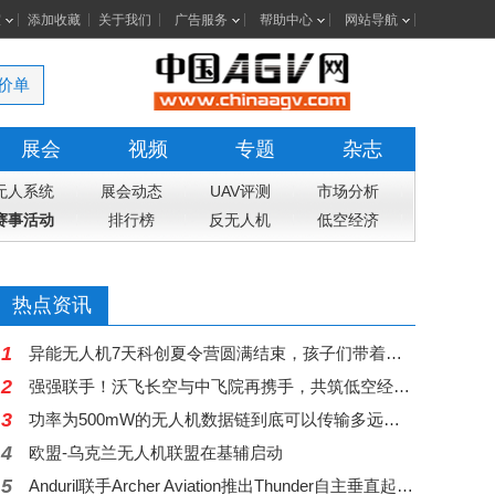
室
添加收藏
关于我们
广告服务
帮助中心
网站导航
价单
展会
视频
专题
杂志
无人系统
展会动态
UAV评测
市场分析
赛事活动
排行榜
反无人机
低空经济
热点资讯
1
异能无人机7天科创夏令营圆满结束，孩子们带着科技梦想和成长收获返程
2
强强联手！沃飞长空与中飞院再携手，共筑低空经济安全底座
3
功率为500mW的无人机数据链到底可以传输多远距离？
4
欧盟-乌克兰无人机联盟在基辅启动
5
Anduril联手Archer Aviation推出Thunder自主垂直起降平台