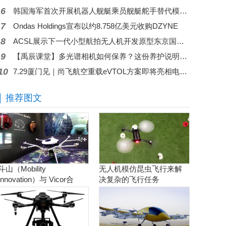
6
韩国海军首次开展机器人舰艇乘员舰艇舵手替代模拟实验
7
Ondas Holdings宣布以约8.758亿美元收购DZYNE
8
ACSL展示下一代小型航拍无人机开发原型东京国际无人机展
9
【禹辰课堂】多光谱相机如何保养？这份养护说明请收好
10
7.29厦门见｜尚飞航空重载eVTOL方案即将亮相电力智能新型施工装备展
推荐图文
斗山（Mobility
无人机模仿昆虫飞行来解
Innovation）与 Vicor合
决复杂的飞行任务
作。实现商用氢燃料电池
无人机