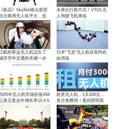
《新品》Skyfish推出新型
未来出行新方式！VTOL无
自主商用无人机平台，也
人驾驶飞机来临
可搭载Sony Alpha相机
亿航的客运无人机迈出了
日本“飞龙”无人机在室内自
城市空中交通的关键一步
由演练
2025年无人机市场价值458
租赁无人机，1天100元，
亿美元复合年增长率15.5％
首月免费用！夜间照明系
统施工、抢险、应急救援
利器！