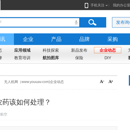
手机关注
我的办公
发布询
讯
企业
产品
品牌
采购
态
应用领域
科技探索
新品发布
企业动态
律
教育培训
航拍图库
保险
DIY
无人机网（www.youuav.com)企业动态
农药该如何处理？
业航空