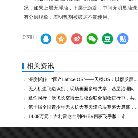
况，如果上层无浮油，下层无沉淀，中间无明显油珠
有分层现象，表明乳剂被破坏不能使用。
分享到：
相关资讯
深度拆解｜“国产Lattice OS”——天枢OS：以群反群，构建中国自主低空反无人机蜂群作战体系
无人机边飞边识别，现场画面多端共享丨基层
邀你同行！沃飞长空博士后校企联合招收进行中，
第十届全国青少年无人机大赛天津总决赛盛大启幕，高巨创新五
14.08万元！吉利雷达金刚PHEV四驱飞手版上市