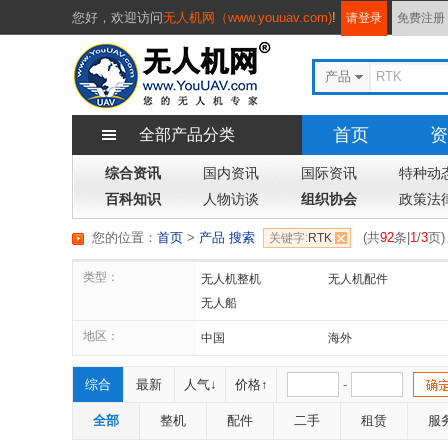
您好，
欢迎访问
无人机网（www.youuav.com)
!
请登录
免费注册
产品
首页
资
全部产品分类
综合资讯
国内资讯
国际资讯
特种动
百科知识
人物访谈
组织协会
政策法
您的位置：
首页
>
产品 搜索
(
共
92
条|
1
/
3
页
)
关键字:
RTK
类型：
无人机整机
无人机配件
无人船
地区：
中国
海外
综合
最新
人气↓
价格↑
-
全部
整机
配件
二手
租赁
服