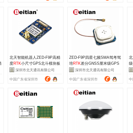
北天智能机器人ZED-F9P高精
ZED-F9P四星七频SMA驾考驾
北
精
度
RTK
小尺寸GPS北斗模块板
培
RTK
差分GNSS厘米级GPS
级
卡BT-F9PK7
天线BA-6020
B
深圳市北天通讯有限公司
深圳市北天通讯有限公司
中国广东省深圳市
中国广东省深圳市
中