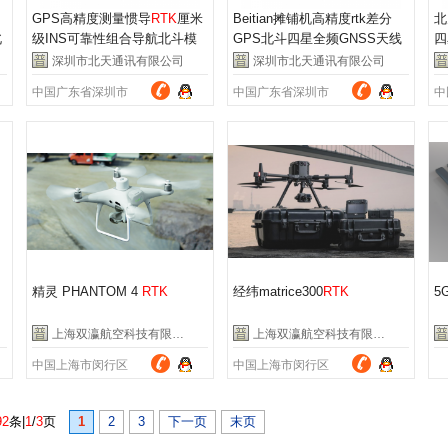
GPS高精度测量惯导
RTK
厘米
Beitian摊铺机高精度rtk差分
北
北
级INS可靠性组合导航北斗模
GPS北斗四星全频GNSS天线
四
块BT-B201E
碟型BT-208
天
深圳市北天通讯有限公司
深圳市北天通讯有限公司
中国广东省深圳市
中国广东省深圳市
中
精灵 PHANTOM 4
RTK
经纬matrice300
RTK
5
上海双瀛航空科技有限公司
上海双瀛航空科技有限公司
中国上海市闵行区
中国上海市闵行区
中
92
条|
1
/
3
页
1
2
3
下一页
末页