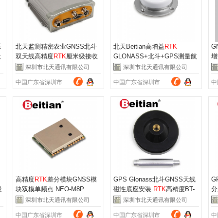
系
北天监测精密农业GNSS北斗
北天Beitian高增益
RTK
G
天
双天线高精度
RTK
厘米级接收
GLONASS+北斗+GPS测量航
增
机BT-200B
空天线 BT-3707A
头
深圳市北天通讯有限公司
深圳市北天通讯有限公司
中国广东省深圳市
中国广东省深圳市
中
高精度
RTK
差分模块GNSS模
GPS Glonass北斗GNSS天线
G
量
块双模单频点 NEO-M8P
磁性底座安装
RTK
高精度BT-
分
M110SLD
深圳市北天通讯有限公司
深圳市北天通讯有限公司
中国广东省深圳市
中国广东省深圳市
中