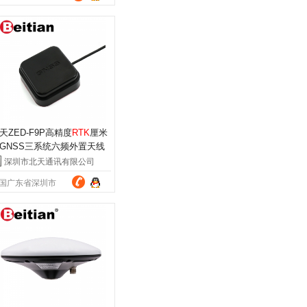
天ZED-F9P高精度
RTK
厘米
GNSS三系统六频外置天线
T-345AJL5
深圳市北天通讯有限公司
国广东省深圳市