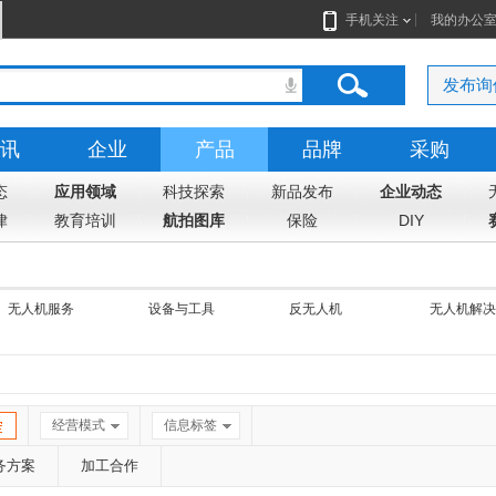
手机关注
我的办公
发布询
讯
企业
产品
品牌
采购
态
应用领域
科技探索
新品发布
企业动态
律
教育培训
航拍图库
保险
DIY
无人机服务
设备与工具
反无人机
无人机解决
经营模式
信息标签
务方案
加工合作