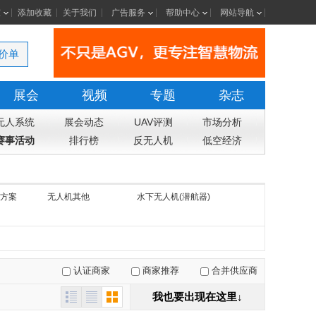
室
添加收藏
关于我们
广告服务
帮助中心
网站导航
价单
展会
视频
专题
杂志
无人系统
展会动态
UAV评测
市场分析
赛事活动
排行榜
反无人机
低空经济
方案
无人机其他
水下无人机(潜航器)
认证商家
商家推荐
合并供应商
我也要出现在这里↓