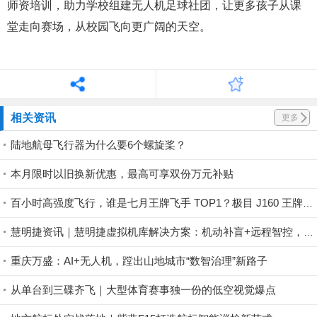
师资培训，助力学校组建无人机足球社团，让更多孩子从课
堂走向赛场，从校园飞向更广阔的天空。
相关资讯
更多
陆地航母飞行器为什么要6个螺旋桨？
本月限时以旧换新优惠，最高可享双份万元补贴
百小时高强度飞行，谁是七月王牌飞手 TOP1？极目 J160 王牌飞手第一赛段荣耀揭晓！
慧明捷资讯｜慧明捷虚拟机库解决方案：机动补盲+远程智控，筑牢山林防火安全屏障
重庆万盛：AI+无人机，蹚出山地城市“数智治理”新路子
从单台到三碟齐飞｜大型体育赛事独一份的低空视觉爆点