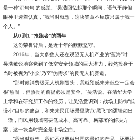
是一种‘沉甸甸’的感觉。”吴浩回忆起那个瞬间，语气平静但
眼神里透着认真，“我当时就想，这块奖章不应该只属于我一
个人。”
从0 到1 “抢跑者”的两年
这份荣誉背后，是近十年的默默坚守。
2016年，当大多数人还在观望无人机产业的“蓝海”时，
吴浩敏锐地察觉到了低空安全领域的巨大潜力，毅然投身于
当时被视为“小众”乃至“伪需求”的反无人机赛道。
“那时候消费级无人机刚冒头，我就预感未来低空一定会
很‘热闹’，但热闹的前提必须是安全。”吴浩说。在清华大学
上学和在研究所工作的经历，让吴浩意识到：战场上防御“低
慢小”目标的痛点，和未来民用场景里防范“黑飞”的逻辑如出
一辙，而民用领域需要低成本、高可靠、易部署的解决方
案，这一块当时完全是市场空白。
“我当时就想，我们不仅要做出国内最好的产品，还要让