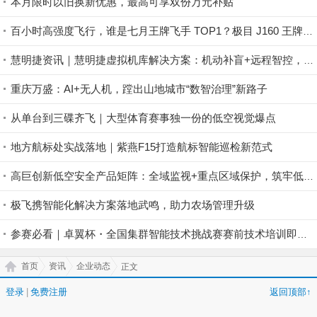
本月限时以旧换新优惠，最高可享双份万元补贴
百小时高强度飞行，谁是七月王牌飞手 TOP1？极目 J160 王牌飞手第一赛段荣耀揭晓！
慧明捷资讯｜慧明捷虚拟机库解决方案：机动补盲+远程智控，筑牢山林防火安全屏障
重庆万盛：AI+无人机，蹚出山地城市“数智治理”新路子
从单台到三碟齐飞｜大型体育赛事独一份的低空视觉爆点
地方航标处实战落地｜紫燕F15打造航标智能巡检新范式
高巨创新低空安全产品矩阵：全域监视+重点区域保护，筑牢低空安全防控屏障
极飞携智能化解决方案落地武鸣，助力农场管理升级
参赛必看｜卓翼杯・全国集群智能技术挑战赛赛前技术培训即将开启！
首页
资讯
企业动态
正文
登录
|
免费注册
返回顶部↑