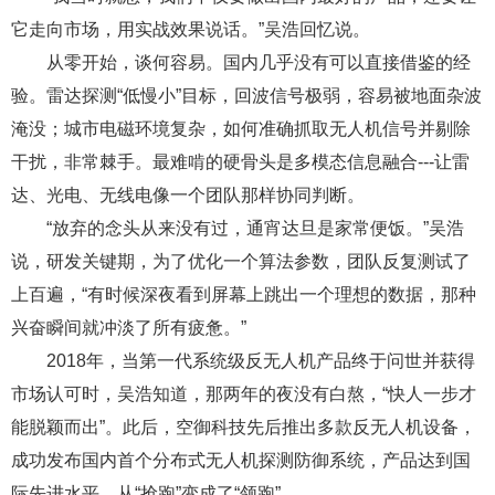
它走向市场，用实战效果说话。”吴浩回忆说。
从零开始，谈何容易。国内几乎没有可以直接借鉴的经
验。雷达探测“低慢小”目标，回波信号极弱，容易被地面杂波
淹没；城市电磁环境复杂，如何准确抓取无人机信号并剔除
干扰，非常棘手。最难啃的硬骨头是多模态信息融合---让雷
达、光电、无线电像一个团队那样协同判断。
“放弃的念头从来没有过，通宵达旦是家常便饭。”吴浩
说，研发关键期，为了优化一个算法参数，团队反复测试了
上百遍，“有时候深夜看到屏幕上跳出一个理想的数据，那种
兴奋瞬间就冲淡了所有疲惫。”
2018年，当第一代系统级反无人机产品终于问世并获得
市场认可时，吴浩知道，那两年的夜没有白熬，“快人一步才
能脱颖而出”。此后，空御科技先后推出多款反无人机设备，
成功发布国内首个分布式无人机探测防御系统，产品达到国
际先进水平，从“抢跑”变成了“领跑”。