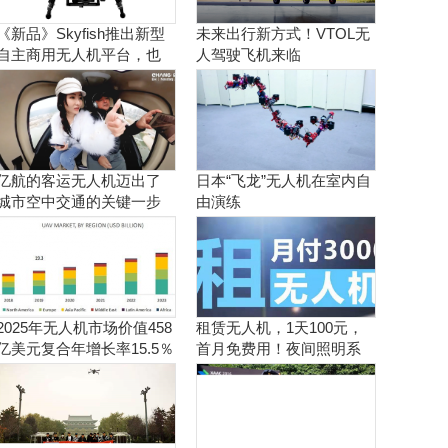
《新品》Skyfish推出新型
未来出行新方式！VTOL无
自主商用无人机平台，也
人驾驶飞机来临
可搭载Sony Alpha相机
亿航的客运无人机迈出了
日本“飞龙”无人机在室内自
城市空中交通的关键一步
由演练
2025年无人机市场价值458
租赁无人机，1天100元，
亿美元复合年增长率15.5％
首月免费用！夜间照明系
统施工、抢险、应急救援
利器！