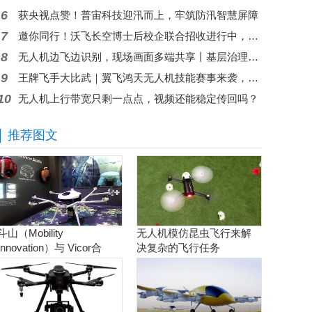
6
获央视点赞！普宙科技迎汛而上，牢筑防汛智慧屏障
7
邀你同行！沃飞长空博士后校企联合招收进行中，共筑低空人才高地
8
无人机边飞边识别，现场画面多端共享丨基层治理问题秒级响应
9
王牌飞手大比武｜翼飞鸿天无人机技能赛事来袭，现金大奖等你来拿
10
无人机上行带宽只剩一点点，视频还能稳定传回吗？
推荐图文
斗山（Mobility
无人机模仿昆虫飞行来解
Innovation）与 Vicor合
决复杂的飞行任务
作。实现商用氢燃料电池
无人机