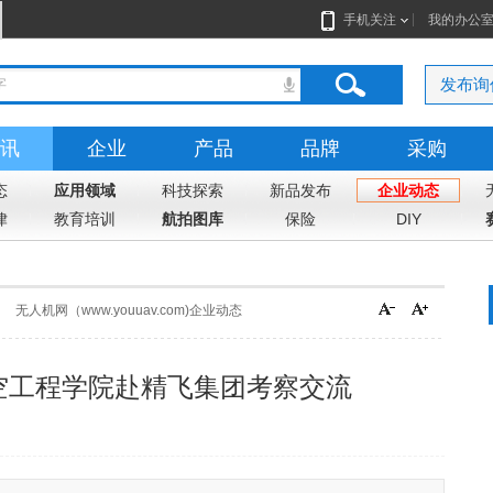
手机关注
我的办公
发布询
讯
企业
产品
品牌
采购
态
应用领域
科技探索
新品发布
企业动态
律
教育培训
航拍图库
保险
DIY
无人机网（www.youuav.com)企业动态
空工程学院赴精飞集团考察交流