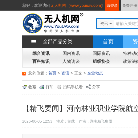
您好，
欢迎访问
无人机网（www.youuav.com)
!
请登录
免费注册
资讯
首页
资
全部产品分类
综合资讯
国内资讯
国际资讯
特种动
百科知识
人物访谈
组织协会
政策法
您的位置：
首页
>
资讯
> 正文
>
企业动态
收藏
打印
扫码手机看
分享
【精飞要闻】河南林业职业学院航
2026-06-05 12:53
性质：转载
作者：湖南精飞集团