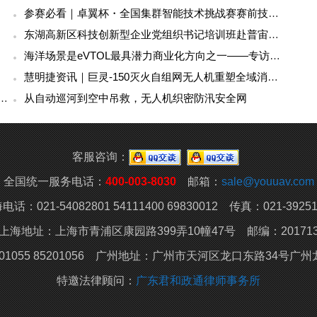
精飞集团将以此次交流为契机，进一步加大与学院的合作
企双赢"的人才培养模式。柴子清表示，学院将积极对接企
深层次、更广领域发展。
更多>>
参赛必看｜卓翼杯・全国集群智能技术挑战赛赛前技术培训即将开启！