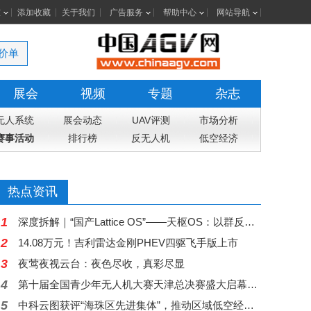
室
添加收藏
关于我们
广告服务
帮助中心
网站导航
价单
展会
视频
专题
杂志
无人系统
展会动态
UAV评测
市场分析
赛事活动
排行榜
反无人机
低空经济
热点资讯
1
深度拆解｜“国产Lattice OS”——天枢OS：以群反群，构建中国自主低空反无人机蜂群作战体系
2
14.08万元！吉利雷达金刚PHEV四驱飞手版上市
3
夜莺夜视云台：夜色尽收，真彩尽显
4
第十届全国青少年无人机大赛天津总决赛盛大启幕，高巨创新五大核心赛项赋能科创舞台
5
中科云图获评“海珠区先进集体”，推动区域低空经济从示范走向常态