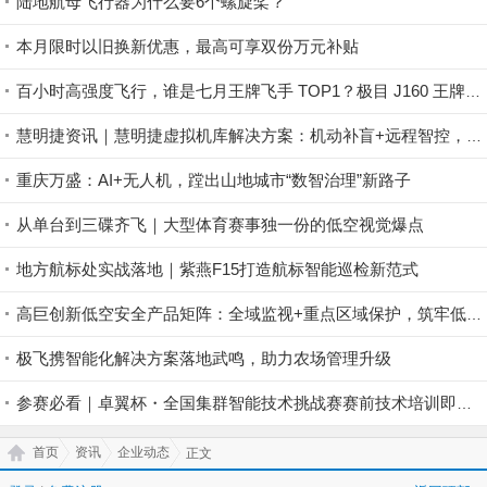
陆地航母飞行器为什么要6个螺旋桨？
本月限时以旧换新优惠，最高可享双份万元补贴
百小时高强度飞行，谁是七月王牌飞手 TOP1？极目 J160 王牌飞手第一赛段荣耀揭晓！
慧明捷资讯｜慧明捷虚拟机库解决方案：机动补盲+远程智控，筑牢山林防火安全屏障
重庆万盛：AI+无人机，蹚出山地城市“数智治理”新路子
从单台到三碟齐飞｜大型体育赛事独一份的低空视觉爆点
地方航标处实战落地｜紫燕F15打造航标智能巡检新范式
高巨创新低空安全产品矩阵：全域监视+重点区域保护，筑牢低空安全防控屏障
极飞携智能化解决方案落地武鸣，助力农场管理升级
参赛必看｜卓翼杯・全国集群智能技术挑战赛赛前技术培训即将开启！
首页
资讯
企业动态
正文