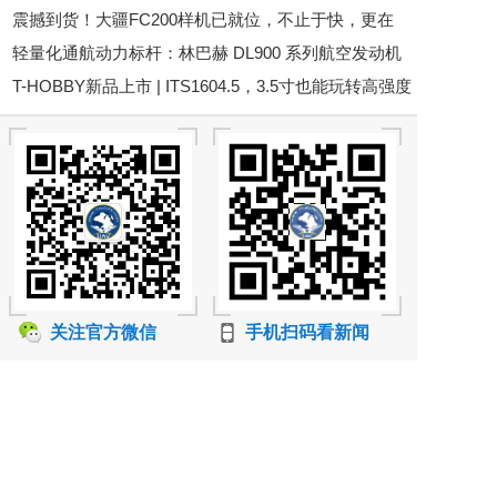
震撼到货！大疆FC200样机已就位，不止于快，更在
准护航
轻量化通航动力标杆：林巴赫 DL900 系列航空发动机
于“运”，诚邀体验/订购！
T-HOBBY新品上市 | ITS1604.5，3.5寸也能玩转高强度
花飞
关注官方微信
手机扫码看新闻