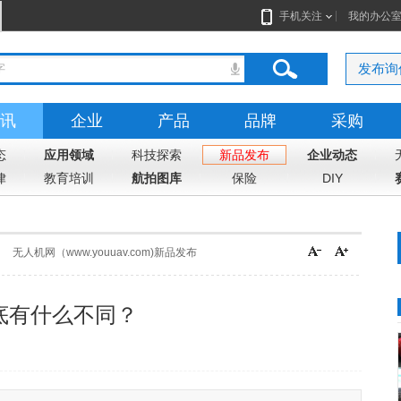
手机关注
我的办公
发布询
讯
企业
产品
品牌
采购
态
应用领域
科技探索
新品发布
企业动态
律
教育培训
航拍图库
保险
DIY
无人机网（www.youuav.com)新品发布
机到底有什么不同？