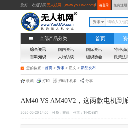
您好，
欢迎访问
无人机网（www.youuav.com)
!
请登录
免费注册
资讯
首页
资
全部产品分类
综合资讯
国内资讯
国际资讯
特种动
百科知识
人物访谈
组织协会
政策法
您的位置：
首页
>
资讯
> 正文
>
新品发布
收藏
打印
扫码手机看
分享
AM40 VS AM40V2，这两款电
2026-05-26 14:05
性质：转载
作者：T-HOBBY