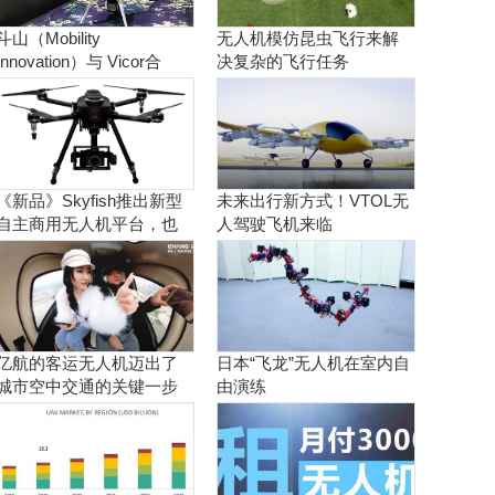
斗山（Mobility
无人机模仿昆虫飞行来解
Innovation）与 Vicor合
决复杂的飞行任务
作。实现商用氢燃料电池
无人机
《新品》Skyfish推出新型
未来出行新方式！VTOL无
自主商用无人机平台，也
人驾驶飞机来临
可搭载Sony Alpha相机
亿航的客运无人机迈出了
日本“飞龙”无人机在室内自
城市空中交通的关键一步
由演练