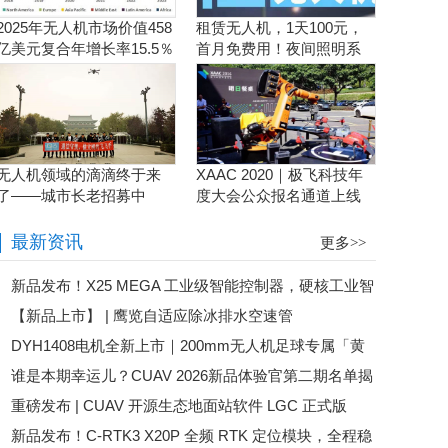
2025年无人机市场价值458
租赁无人机，1天100元，
亿美元复合年增长率15.5％
首月免费用！夜间照明系
统施工、抢险、应急救援
利器！
无人机领域的滴滴终于来
XAAC 2020｜极飞科技年
了——城市长老招募中
度大会公众报名通道上线
啦！
最新资讯
更多>>
新品发布！X25 MEGA 工业级智能控制器，硬核工业智
【新品上市】 | 鹰览自适应除冰排水空速管
控核心！
DYH1408电机全新上市｜200mm无人机足球专属「黄
谁是本期幸运儿？CUAV 2026新品体验官第二期名单揭
金动力，攻防由我」
重磅发布 | CUAV 开源生态地面站软件 LGC 正式版
晓！
新品发布！C-RTK3 X20P 全频 RTK 定位模块，全程稳