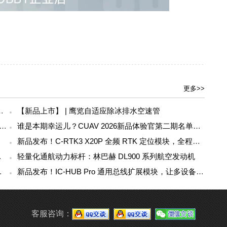
更多>>
智能控制器，硬核工业智控核心！
【新品上市】 | 鹰览自适应除冰排水空速管
408电机全新上市｜200mm无人机足球专属「黄金动力，攻防由我」
谁是本期幸运儿？CUAV 2026新品体验官第二期名单揭晓！
新品发布！C-RTK3 X20P 全频 RTK 定位模块，全程稳准护航
诚邀体验/订购！
轻量化通航动力标杆：林巴赫 DL900 系列航空发动机
寸也能玩转高强度花飞
新品发布！IC-HUB Pro 通用总线扩展模块，让多设备协同更简单
客服咨询：