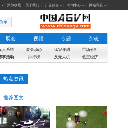
室
添加收藏
关于我们
广告服务
帮助中心
网站导航
价单
展会
视频
专题
杂志
无人系统
展会动态
UAV评测
市场分析
赛事活动
排行榜
反无人机
低空经济
热点资讯
推荐图文