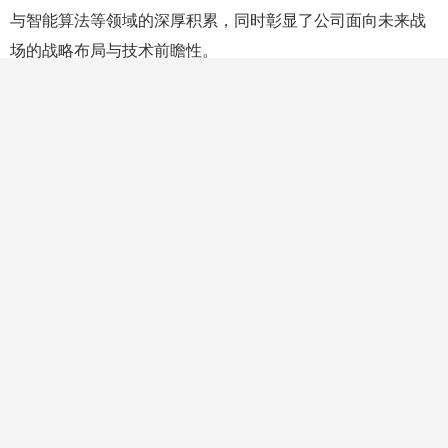
与智能算法等领域的深厚积累，同时彰显了公司面向未来战
场的战略布局与技术前瞻性。
未来，卓翼智能将持续以自主化为根基、智能化为驱
动，推动无人智能技术在军事科研、装备验证、低空安全及
多场景作战中全面落地。
秉持
“以AI定义无人装备，以柔性制造重塑国防工业”
的
核心理念，卓翼智能
以“成为中国的Anduril”为发展愿景，
立
足全国产自主化、智能化技术体系，致力于将创新成果转化
为新质战斗力，为我国军事智能化建设与科技强军战略实施
提供坚实支撑。
相关资讯
更多
陆地航母飞行器为什么要6个螺旋桨？