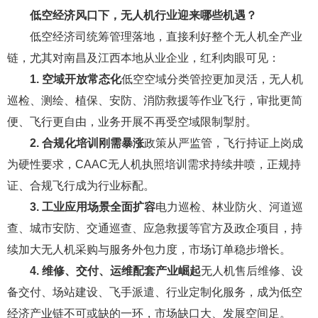
低空经济风口下，无人机行业迎来哪些机遇？
低空经济司统筹管理落地，直接利好整个无人机全产业
链，尤其对南昌及江西本地从业企业，红利肉眼可见：
1. 空域开放常态化
低空空域分类管控更加灵活，无人机
巡检、测绘、植保、安防、消防救援等作业飞行，审批更简
便、飞行更自由，业务开展不再受空域限制掣肘。
2. 合规化培训刚需暴涨
政策从严监管，飞行持证上岗成
为硬性要求，CAAC无人机执照培训需求持续井喷，正规持
证、合规飞行成为行业标配。
3. 工业应用场景全面扩容
电力巡检、林业防火、河道巡
查、城市安防、交通巡查、应急救援等官方及政企项目，持
续加大无人机采购与服务外包力度，市场订单稳步增长。
4. 维修、交付、运维配套产业崛起
无人机售后维修、设
备交付、场站建设、飞手派遣、行业定制化服务，成为低空
经济产业链不可或缺的一环，市场缺口大、发展空间足。