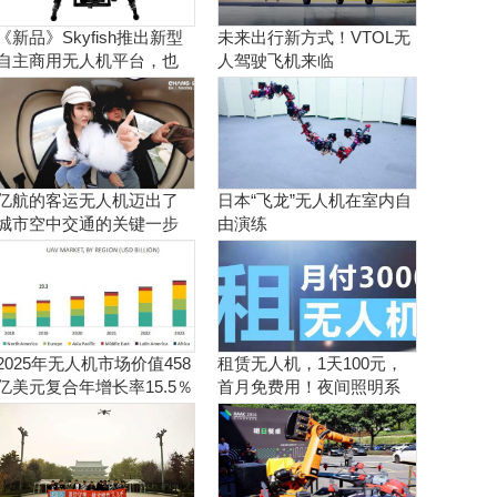
《新品》Skyfish推出新型
未来出行新方式！VTOL无
自主商用无人机平台，也
人驾驶飞机来临
可搭载Sony Alpha相机
亿航的客运无人机迈出了
日本“飞龙”无人机在室内自
城市空中交通的关键一步
由演练
2025年无人机市场价值458
租赁无人机，1天100元，
亿美元复合年增长率15.5％
首月免费用！夜间照明系
统施工、抢险、应急救援
利器！