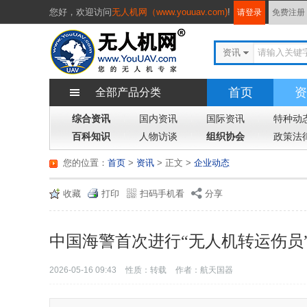
您好，
欢迎访问
无人机网（www.youuav.com)
!
请登录
免费注册
资讯
首页
资
全部产品分类
综合资讯
国内资讯
国际资讯
特种动
百科知识
人物访谈
组织协会
政策法
您的位置：
首页
>
资讯
> 正文
>
企业动态
收藏
打印
扫码手机看
分享
中国海警首次进行“无人机转运伤员
2026-05-16 09:43
性质：转载
作者：航天国器