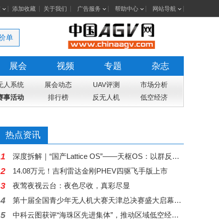
室
添加收藏
关于我们
广告服务
帮助中心
网站导航
价单
展会
视频
专题
杂志
无人系统
展会动态
UAV评测
市场分析
赛事活动
排行榜
反无人机
低空经济
热点资讯
1
深度拆解｜“国产Lattice OS”——天枢OS：以群反群，构建中国自主低空反无人机蜂群作战体系
2
14.08万元！吉利雷达金刚PHEV四驱飞手版上市
3
夜莺夜视云台：夜色尽收，真彩尽显
4
第十届全国青少年无人机大赛天津总决赛盛大启幕，高巨创新五大核心赛项赋能科创舞台
5
中科云图获评“海珠区先进集体”，推动区域低空经济从示范走向常态