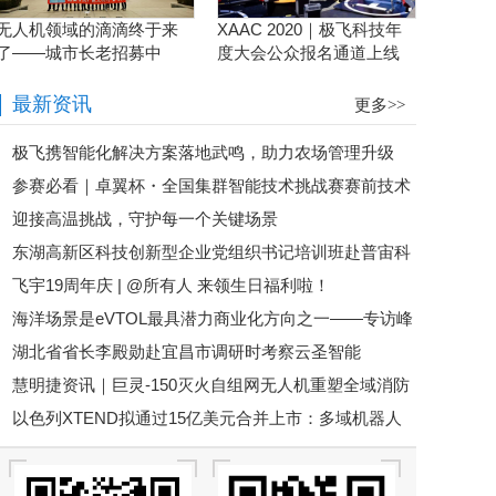
无人机领域的滴滴终于来
XAAC 2020｜极飞科技年
了——城市长老招募中
度大会公众报名通道上线
啦！
最新资讯
更多>>
极飞携智能化解决方案落地武鸣，助力农场管理升级
参赛必看｜卓翼杯・全国集群智能技术挑战赛赛前技术
迎接高温挑战，守护每一个关键场景
培训即将开启！
东湖高新区科技创新型企业党组织书记培训班赴普宙科
飞宇19周年庆 | @所有人 来领生日福利啦！
技参观调研
海洋场景是eVTOL最具潜力商业化方向之一——专访峰
湖北省省长李殿勋赴宜昌市调研时考察云圣智能
飞航空谢嘉丨低空大咖谈
慧明捷资讯｜巨灵-150灭火自组网无人机重塑全域消防
以色列XTEND拟通过15亿美元合并上市：多域机器人
救援新格局，硬核空中救险！
平台加速规模化