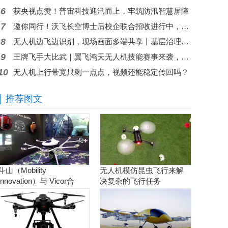
6
获央视点赞！普宙科技迎汛而上，牢筑防汛智慧屏障
7
邀你同行！沃飞长空博士后校企联合招收进行中，共筑低空人才高地
8
无人机边飞边识别，现场画面多端共享丨基层治理问题秒级响应
9
王牌飞手大比武｜翼飞鸿天无人机技能赛事来袭，现金大奖等你来拿
10
无人机上行带宽只剩一点点，视频还能稳定传回吗？
推荐图文
斗山（Mobility
无人机模仿昆虫飞行来解
Innovation）与 Vicor合
决复杂的飞行任务
作。实现商用氢燃料电池
无人机