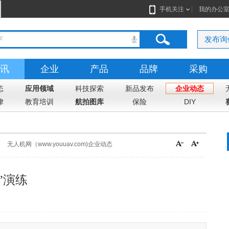
手机关注
我的办公
发布询
讯
企业
产品
品牌
采购
态
应用领域
科技探索
新品发布
企业动态
律
教育培训
航拍图库
保险
DIY
无人机网（www.youuav.com)企业动态
”演练