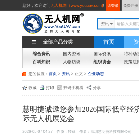
您好，
欢迎访问
无人机网（www.youuav.com)
!
请登录
免费注册
资讯
首页
资
全部产品分类
综合资讯
国内资讯
国际资讯
特种动
百科知识
人物访谈
组织协会
政策法
您的位置：
首页
>
资讯
> 正文
>
企业动态
收藏
打印
扫码手机看
分享
慧明捷诚邀您参加2026国际低空
际无人机展览会
2026-05-07 04:27
性质：转载
作者：深圳慧明捷科技有限公司