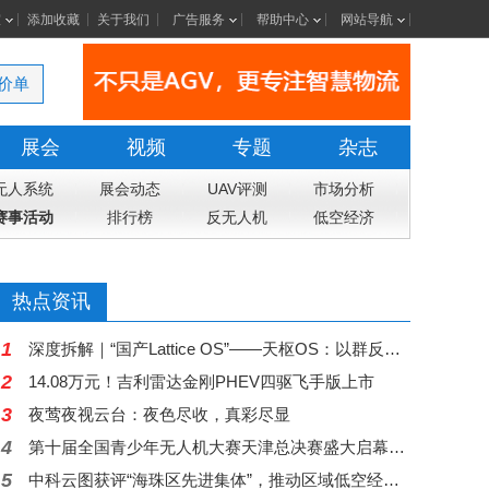
室
添加收藏
关于我们
广告服务
帮助中心
网站导航
价单
展会
视频
专题
杂志
无人系统
展会动态
UAV评测
市场分析
赛事活动
排行榜
反无人机
低空经济
热点资讯
1
深度拆解｜“国产Lattice OS”——天枢OS：以群反群，构建中国自主低空反无人机蜂群作战体系
2
14.08万元！吉利雷达金刚PHEV四驱飞手版上市
3
夜莺夜视云台：夜色尽收，真彩尽显
4
第十届全国青少年无人机大赛天津总决赛盛大启幕，高巨创新五大核心赛项赋能科创舞台
5
中科云图获评“海珠区先进集体”，推动区域低空经济从示范走向常态