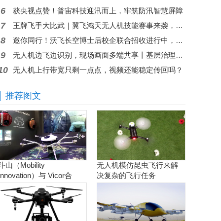
6
获央视点赞！普宙科技迎汛而上，牢筑防汛智慧屏障
7
王牌飞手大比武｜翼飞鸿天无人机技能赛事来袭，现金大奖等你来拿
8
邀你同行！沃飞长空博士后校企联合招收进行中，共筑低空人才高地
9
无人机边飞边识别，现场画面多端共享丨基层治理问题秒级响应
10
无人机上行带宽只剩一点点，视频还能稳定传回吗？
推荐图文
斗山（Mobility
无人机模仿昆虫飞行来解
Innovation）与 Vicor合
决复杂的飞行任务
作。实现商用氢燃料电池
无人机