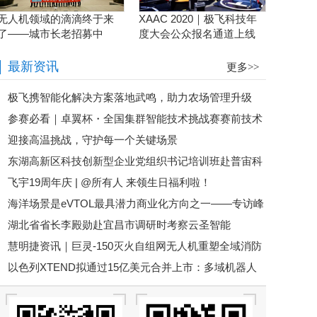
无人机领域的滴滴终于来
XAAC 2020｜极飞科技年
了——城市长老招募中
度大会公众报名通道上线
啦！
最新资讯
更多>>
极飞携智能化解决方案落地武鸣，助力农场管理升级
参赛必看｜卓翼杯・全国集群智能技术挑战赛赛前技术
迎接高温挑战，守护每一个关键场景
培训即将开启！
东湖高新区科技创新型企业党组织书记培训班赴普宙科
飞宇19周年庆 | @所有人 来领生日福利啦！
技参观调研
海洋场景是eVTOL最具潜力商业化方向之一——专访峰
湖北省省长李殿勋赴宜昌市调研时考察云圣智能
飞航空谢嘉丨低空大咖谈
慧明捷资讯｜巨灵-150灭火自组网无人机重塑全域消防
以色列XTEND拟通过15亿美元合并上市：多域机器人
救援新格局，硬核空中救险！
平台加速规模化