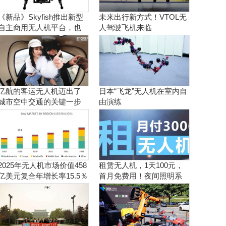
《新品》Skyfish推出新型
未来出行新方式！VTOL无
自主商用无人机平台，也
人驾驶飞机来临
可搭载Sony Alpha相机
亿航的客运无人机迈出了
日本“飞龙”无人机在室内自
城市空中交通的关键一步
由演练
2025年无人机市场价值458
租赁无人机，1天100元，
亿美元复合年增长率15.5％
首月免费用！夜间照明系
统施工、抢险、应急救援
利器！