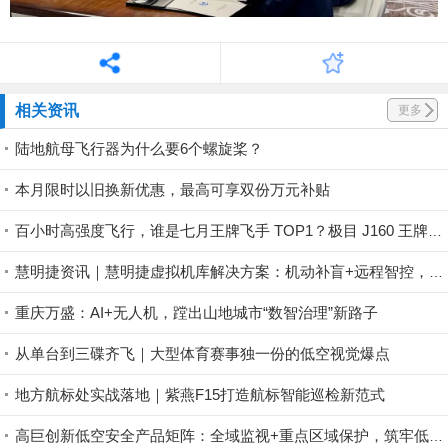
相关资讯
更多
陆地航母飞行器为什么要6个螺旋桨？
本月限时以旧换新优惠，最高可享双份万元补贴
百小时高强度飞行，谁是七月王牌飞手 TOP1？极目 J160 王牌飞手第一赛段荣耀揭晓！
慧明捷资讯｜慧明捷虚拟机库解决方案：机动补盲+远程智控，筑牢山林防火安全屏障
重庆万盛：AI+无人机，蹚出山地城市“数智治理”新路子
从单台到三碟齐飞｜大型体育赛事独一份的低空视觉爆点
地方航标处实战落地｜紫燕F15打造航标智能巡检新范式
高巨创新低空安全产品矩阵：全域监视+重点区域保护，筑牢低空安全防控屏障