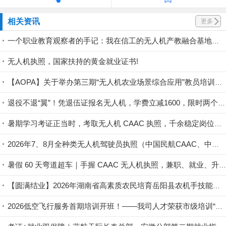
相关资讯
更多
一个职业教育观察者的手记：我在信工的无人机产教融合基地，看到了什么
无人机执照，国家扶持的黄金就业证书!
【AOPA】关于举办第三期“无人机农业场景综合应用”教员培训班的通知
退役不退“翼”！凭退伍证报名无人机，学费立减1600，限时两个月！
暑期学习考证正当时，考取无人机 CAAC 执照，千余稳定岗位面向持证人员开放
2026年7、8月全种类无人机驾驶员执照（中国民航CAAC、中国航协ASFC）培训招生
暑假 60 天弯道超车｜手握 CAAC 无人机执照，兼职、就业、升学全拿捏
【圆满结业】2026年湖南省高素质农民培育岳阳县农机手技能提升专题培育班圆满结业
2026低空飞行服务首期培训开班！——我司人才荣获市级培训“优秀学员”称号