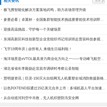
相关资讯
更多
极飞携智能化解决方案落地武鸣，助力农场管理升级
参赛必看｜卓翼杯・全国集群智能技术挑战赛赛前技术培训即将开启！
迎接高温挑战，守护每一个关键场景
东湖高新区科技创新型企业党组织书记培训班赴普宙科技参观调研
飞宇19周年庆 | @所有人 来领生日福利啦！
海洋场景是eVTOL最具潜力商业化方向之一——专访峰飞航空谢嘉丨低空大咖谈
湖北省省长李殿勋赴宜昌市调研时考察云圣智能
慧明捷资讯｜巨灵-150灭火自组网无人机重塑全域消防救援新格局，硬核空中救险！
以色列XTEND拟通过15亿美元合并上市：多域机器人平台加速规模化
从自动巡河到空中吊救，无人机织密防汛安全网