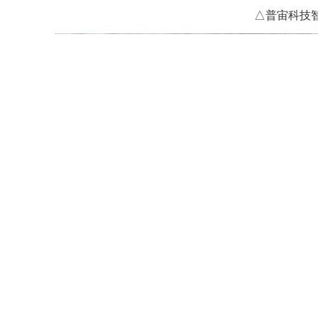
△普宙科技