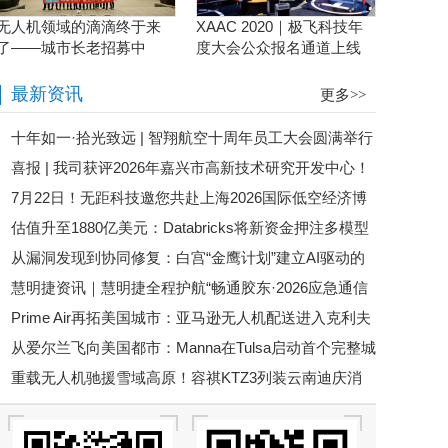
无人机领域的滴滴终于来
XAAC 2020｜极飞科技年
了——城市长老招募中
度大会公众报名通道上线
啦！
最新资讯
更多>>
十年如一·拾光致远 | 智翔航空十周年员工大会圆满举行
喜报 | 我司获评2026年嘉兴市高新技术研究开发中心！
7月22日！无距科技邀您共赴上海2026国际低空经济博
估值升至1880亿美元：Databricks将新资金押注多模型
览会
从漏洞发现到协同修复：白宫“金鹰计划”建立AI驱动的
治理与企业智能体基础设施
慧明捷资讯｜慧明捷全程护航“畅通胶东·2026应急通信
网络安全清算机制
Prime Air再拓美国城市：亚马逊无人机配送进入克利夫
保障演练”
从爱尔兰飞向美国都市：Manna在Tulsa启动首个完整城
兰，低空物流竞争转向多城市复制
重载无人机驰援雪域高原！容祺KTZ3列装云南迪庆消
市级无人机配送运营基地
防，科技重塑高原救援新战力