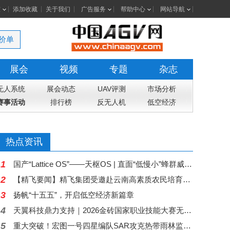
室
添加收藏
关于我们
广告服务
帮助中心
网站导航
价单
展会
视频
专题
杂志
无人系统
展会动态
UAV评测
市场分析
赛事活动
排行榜
反无人机
低空经济
热点资讯
1
国产“Lattice OS”——天枢OS | 直面“低慢小”蜂群威胁，以群反群重塑低空防御体系
2
【精飞要闻】精飞集团受邀赴云南高素质农民培育项目管理人员培训班授课 共探低空经济赋能智慧农业人才培育新路径
3
扬帆“十五五”，开启低空经济新篇章
4
天翼科技鼎力支持｜2026金砖国家职业技能大赛无人机系统开发与应用赛项线上宣讲会重磅启幕
5
重大突破！宏图一号四星编队SAR攻克热带雨林监测难题 国产卫星赋能全球森林碳汇核算