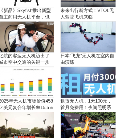
《新品》Skyfish推出新型
未来出行新方式！VTOL无
自主商用无人机平台，也
人驾驶飞机来临
可搭载Sony Alpha相机
亿航的客运无人机迈出了
日本“飞龙”无人机在室内自
城市空中交通的关键一步
由演练
2025年无人机市场价值458
租赁无人机，1天100元，
亿美元复合年增长率15.5％
首月免费用！夜间照明系
统施工、抢险、应急救援
利器！