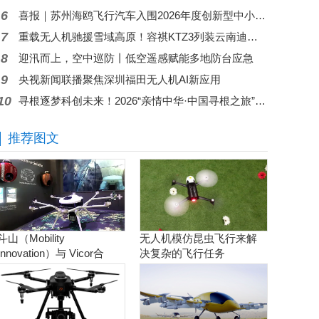
6
喜报｜苏州海鸥飞行汽车入围2026年度创新型中小企业公示名单
7
重载无人机驰援雪域高原！容祺KTZ3列装云南迪庆消防，科技重塑高原救援新战力
8
迎汛而上，空中巡防丨低空遥感赋能多地防台应急
9
央视新闻联播聚焦深圳福田无人机AI新应用
10
寻根逐梦科创未来！2026“亲情中华·中国寻根之旅”夏令营走进东莞无人机科普基地
推荐图文
斗山（Mobility
无人机模仿昆虫飞行来解
Innovation）与 Vicor合
决复杂的飞行任务
作。实现商用氢燃料电池
无人机