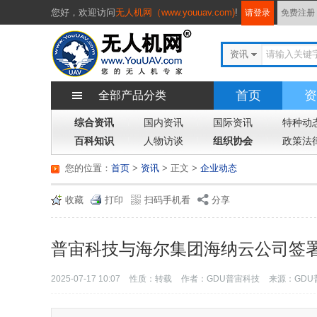
您好，
欢迎访问
无人机网（www.youuav.com)
!
请登录
免费注册
资讯
首页
资
全部产品分类
综合资讯
国内资讯
国际资讯
特种动
百科知识
人物访谈
组织协会
政策法
您的位置：
首页
>
资讯
> 正文
>
企业动态
收藏
打印
扫码手机看
分享
普宙科技与海尔集团海纳云公司签
2025-07-17 10:07
性质：转载
作者：GDU普宙科技
来源：GDU