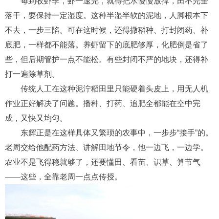
每
到收虾季，虾一逮完，就得把水慢慢放掉，田不完全
落干，要保持一定湿度。
这种半湿半软的泥地，人脚根本下
不去，一步三陷。
可在这时候，还得撒稻种、打封闭药、补
底肥，一样都不能落。养虾留下的底肥够厚，化肥倒是省了
些，但后期管护一点不能松。有些封闭不严的地块，还得补
打一遍除草剂。
传统人工在这种
泥泞
稻田
里
只能
硬着头皮
上
，用无人机
作业正好解决了问题。播种、打药、追肥全都能
在
空中
完
成
，又快又均匀。
东辉正是在这样具体又繁琐的农事中，一步步“接手”的。
老周交给他配药方法、讲解田地节令，他一边飞，一边学。
农业不是飞得稳就够了，还要懂田、看苗、识草、算节气
——这些，全靠老周一点点传授。