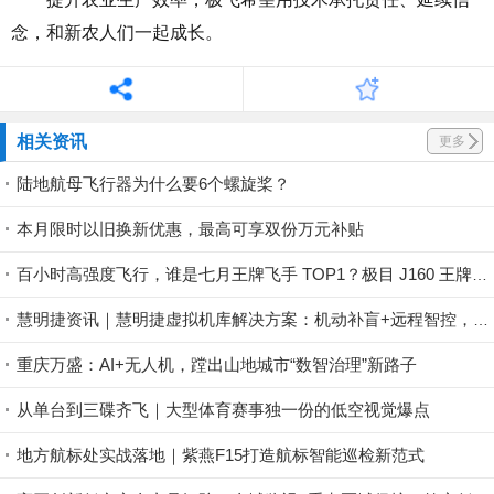
念，和
新农人
们
一起成长。
相关资讯
更多
陆地航母飞行器为什么要6个螺旋桨？
本月限时以旧换新优惠，最高可享双份万元补贴
百小时高强度飞行，谁是七月王牌飞手 TOP1？极目 J160 王牌飞手第一赛段荣耀揭晓！
慧明捷资讯｜慧明捷虚拟机库解决方案：机动补盲+远程智控，筑牢山林防火安全屏障
重庆万盛：AI+无人机，蹚出山地城市“数智治理”新路子
从单台到三碟齐飞｜大型体育赛事独一份的低空视觉爆点
地方航标处实战落地｜紫燕F15打造航标智能巡检新范式