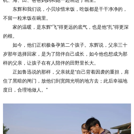
机、海、田、爸爸妈妈和她一起画进了画里。
东辉和我们说，小贝珍惜米饭，吃饭都是
干干净净
的，
不留
一粒米饭
在碗里。
家的温暖，是
东辉
“飞”得更远的底气，也是他“扎”得更深
的根。
如今，他们正积极备孕第二个孩子。东辉说，父亲三十
岁那年选择回家，是为了陪伴自己成长
，
如今他也想成为那
样的父亲，让孩子在有人陪伴的田野里长大。
正如鲁迅说的那样，父亲就是“自己背着因袭的重担，肩
住了黑暗的闸门，放他们到宽阔光明的地方去；此后幸福地
度日，合理地做人。”