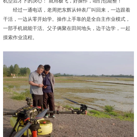
机型后才下的决心：“就用极飞，
好操作
，
咱们
也能整
！
”
经过
一通
电话
，老周把东辉从钟表厂叫回来
，
一边跟着
干活，一边从零开始学。
操作上手靠的是全自主作业模式，
一部手机就能干活。父子俩聚在田间地头，边干边学，一起
摸索作业流程。