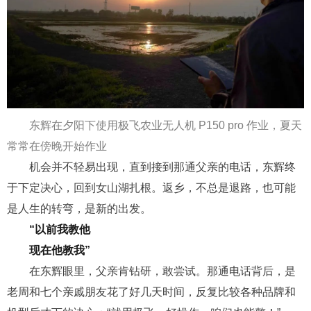
东辉在夕阳下使用极飞农业无人机 P150 pro 作业，夏天
常常在傍晚开始作业
机会
并
不轻易出现，直到
接到
那通父亲的电话，东辉
终
于
下定决心，回到女山湖扎根
。
返乡，不总是退路，也可能
是人生的转弯，是新
的
出发
。
“以前我教他
现在他教我”
在东辉眼里，父亲肯钻研，敢尝试
。
那通电话背后，是
老周和七个亲戚朋友花了好几天时间，反复比较各种品牌和