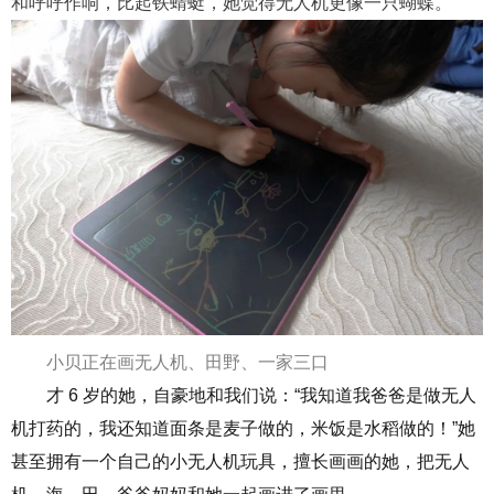
和呼呼作响，比起铁蜻蜓，她觉得无人机更像一只蝴蝶。
小贝正在画无人机、田野、一家三口
才
6
岁的她，自豪地和我们说
：
“我知道我爸爸是
做
无人
机打药的，我还知道面条是麦子做的，米饭是水稻做的
！
”
她
甚至拥有一个自己的小无人机玩具，擅长画画的她，把无人