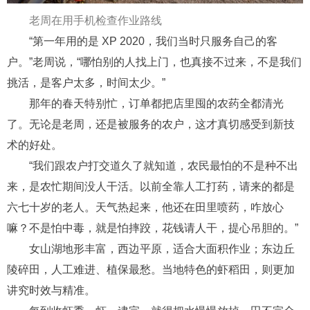
老周在用手机检查作业路线
“第一年
用
的
是
X
P
2
0
2
0
，我们
当时
只服务自己的客
户。”老周说，
“
哪怕别的人找上门，也真接不过来，不是我们
挑活，是客户太多，时间太少。”
那年
的
春天特别忙，
订单
都
把
店里
囤
的农药全都清光
了
。
无论是
老周
，
还是被服务的
农户
，
这才真切感受到新技
术的好处。
“我们跟农户打交道久了就知道，
农民
最怕的不是种不出
来，是
农忙期间
没人干活。以前全靠人工打药，请来的都是
六七十岁的老人。天气热起来，他还在田里喷药，咋放心
嘛？不是怕中毒，就是怕摔跤，花钱请人干，提心吊胆的。”
女山湖地形丰富，西边平原，适合大面积作业；东边丘
陵碎田，人工难进、植保最愁。
当地特色
的
虾稻田
，
则更加
讲究时效与精准。