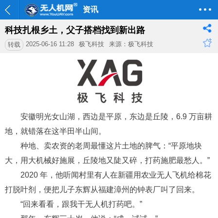
资讯
科技扎根乡土，父子搭档找到新出路
2025-06-16 11:28
极飞科技
来源：极飞科技
转载
安徽明光女山湖
，
西边是平原，东边是丘陵
，
6
.
9
万
亩
耕
地
，就
错落
在这半
田
半山间。
种地、卖农资的老周最懂这片土地的脾气：“平原地块
大，用大机械好施展，丘陵地又陡又碎，打药施肥最愁人。”
2020 年，他听闻村里有人在新疆用农业无人飞机给棉花
打脱叶剂，便把儿子东辉从福建漳州的钟表厂叫了回来。
“回来看看，跟我干无人机打药吧。”