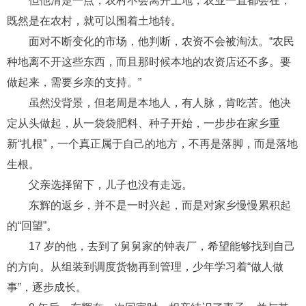
但他清楚一点，农村不会离开土地，农业一直都会在，
既然是在农村，就可以围着土地转。
面对不断变化的市场，他判断，农资不会被淘汰。“农民
种地离不开这些东西，而且那时候本地的农资店还不多。要
做起来，
需要
乡亲的
支持
。
”
虽然没背景，但老周是本地人，有人脉，肯吃苦。他决
定从头
做起
，从一袋袋肥料、种子
开始
，
一步步
在家乡
重
新
“扎根”
，
一个
真正属于自己的地方，不
再
是落脚，而是落地
生根。
父亲选择留下，儿子也没有走远。
东辉的返乡，
并
不是一时兴起，而是
对
家乡
慢慢累积起
的“回望”
。
17
岁
的
他
，去到了舅舅家的钟表厂，希望能够
找到
自己
的
方向
。
从组装到调度货物再到管理，少年学习着“做人做
事”，逐步成长。