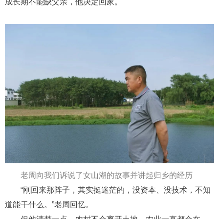
成长期不能缺父亲，他决定回家。
老周
向我们
诉说
了
女山
湖
的
故事
并
讲起
归乡
的
经历
“刚回来那阵子，其实挺迷茫的，没资本、没技术，不知
道能干什么。”
老周
回忆
。