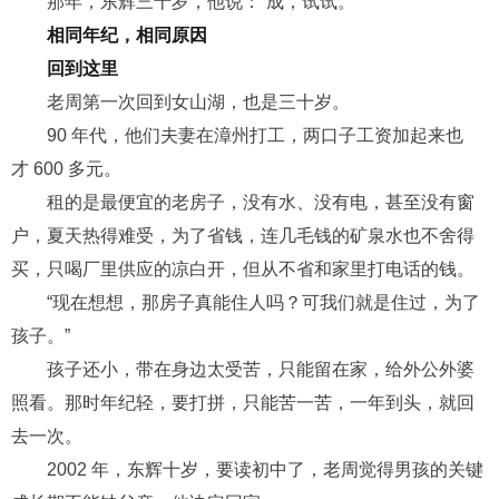
那年，东辉三十岁，他说
：
“成，试试。”
相同年纪，相同原因
回到这里
老周第一次回到女山湖，也是三十岁。
90
年代，他们夫妻在漳州打工，两口子工资加起来也
才
600
多元。
租的是最便宜的老房子，没有水、没有电，甚至没有窗
户，夏天热得难受，为了省钱，连几毛钱的矿泉水也不舍得
买，只喝厂里供应的凉
白开
，但从不省和家里打电话的钱。
“现在想想，那房子真能住人吗？可我们就是住过，为了
孩子。”
孩子还小，带在身边
太
受苦，
只能留
在家
，
给外公外婆
照看
。
那时
年纪
轻
，
要打拼
，
只能苦一苦，
一年到头，
就
回
去一次。
2002
年，东辉十岁，要读初中了，老周觉得男孩的关键