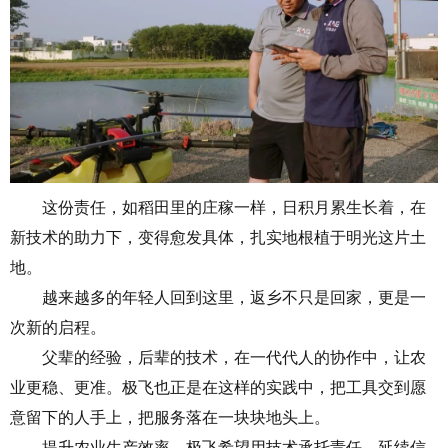
这份责任，如稻田
里
的
庄稼
一样
，
日积月累生长
着
，
在
新
技术
的
助力
下
，
变得
愈发
具体
，
扎实地根植于明光这片土
地。
越来越多的年轻人
回到
这里
，返乡不只是回家，更是一
次
新
的
启程
。
父辈的经验，后辈的技术，在一代代人的协作中，让农
业更稳、更准。极飞也正是在这样的实践中，把工具交到愿
意留下的人手上，把服务落在一块块地头上。
提升农业生产效率，极飞
希望
用技术承托责任、延续信