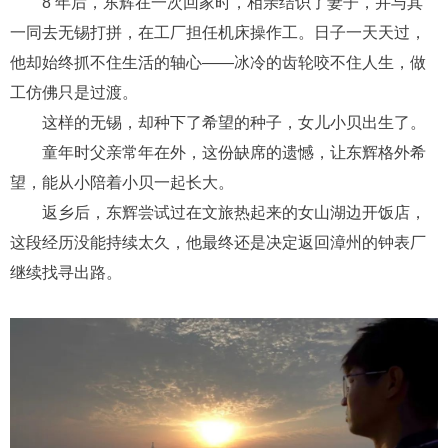
8 年后，东辉在一次回家时，相亲结识了妻子，并与其
一同去无锡打拼，在工厂担任机床操作工。
日子一天天过，
他却始终抓不住生活的
轴心
——冰冷的齿轮咬不住人生，做
工仿佛只是过渡。
这样
的
无锡
，
却种下了希望的种子，女儿小贝
出生
了。
童年时父亲常年在外，这份缺席的遗憾，让东辉格外希
望，能从小陪着小贝一起长大。
返乡
后
，
东辉
尝试过在文旅热起来的女山湖边开饭店
，
这段经历没能持续太久
，他
最终
还是
决定
返回漳州的钟表厂
继续找寻出路。