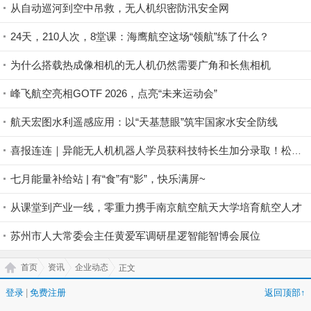
从自动巡河到空中吊救，无人机织密防汛安全网
24天，210人次，8堂课：海鹰航空这场“领航”练了什么？
为什么搭载热成像相机的无人机仍然需要广角和长焦相机
峰飞航空亮相GOTF 2026，点亮“未来运动会”
航天宏图水利遥感应用：以“天基慧眼”筑牢国家水安全防线
喜报连连｜异能无人机机器人学员获科技特长生加分录取！松山湖未来学校、市七中双双上榜！
七月能量补给站 | 有“食”有“影”，快乐满屏~
从课堂到产业一线，零重力携手南京航空航天大学培育航空人才
苏州市人大常委会主任黄爱军调研星逻智能智博会展位
首页
资讯
企业动态
正文
登录
|
免费注册
返回顶部↑