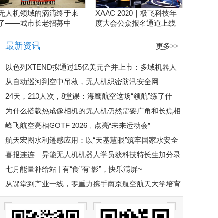
无人机领域的滴滴终于来
XAAC 2020｜极飞科技年
了——城市长老招募中
度大会公众报名通道上线
啦！
最新资讯
更多>>
以色列XTEND拟通过15亿美元合并上市：多域机器人
从自动巡河到空中吊救，无人机织密防汛安全网
平台加速规模化
24天，210人次，8堂课：海鹰航空这场“领航”练了什
为什么搭载热成像相机的无人机仍然需要广角和长焦相
么？
峰飞航空亮相GOTF 2026，点亮“未来运动会”
机
航天宏图水利遥感应用：以“天基慧眼”筑牢国家水安全
喜报连连｜异能无人机机器人学员获科技特长生加分录
防线
七月能量补给站 | 有“食”有“影”，快乐满屏~
取！松山湖未来学校、市七中双双上榜！
从课堂到产业一线，零重力携手南京航空航天大学培育
航空人才