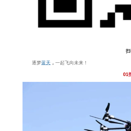
扫
逐梦
蓝天
，
一起飞向未来！
0
1