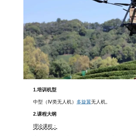
1.
培训机型
中型（Ⅳ类无人机）
多旋翼
无人机。
2.课程大纲
理论课程：