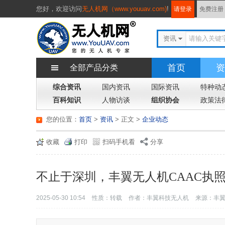
您好，
欢迎访问
无人机网（www.youuav.com)
!
请登录
免费注册
资讯
首页
资
全部产品分类
综合资讯
国内资讯
国际资讯
特种动
百科知识
人物访谈
组织协会
政策法
您的位置：
首页
>
资讯
> 正文
>
企业动态
收藏
打印
扫码手机看
分享
不止于深圳，丰翼无人机CAAC执
2025-05-30 10:54
性质：转载
作者：丰翼科技无人机
来源：丰