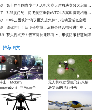
6
第十届全国青少年无人机大赛天津总决赛盛大启幕，高巨创新五大核心赛项赋能科创舞台
7
7.29厦门见｜尚飞航空重载eVTOL方案即将亮相电力智能新型施工装备展
8
中科云图获评“海珠区先进集体”，推动区域低空经济从示范走向常态
9
邀你同行！沃飞长空博士后校企联合招收进行中，共筑低空人才高地
10
获央视点赞！普宙科技迎汛而上，牢筑防汛智慧屏障
推荐图文
斗山（Mobility
无人机模仿昆虫飞行来解
Innovation）与 Vicor合
决复杂的飞行任务
作。实现商用氢燃料电池
无人机