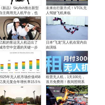
《新品》Skyfish推出新型
未来出行新方式！VTOL无
自主商用无人机平台，也
人驾驶飞机来临
可搭载Sony Alpha相机
亿航的客运无人机迈出了
日本“飞龙”无人机在室内自
城市空中交通的关键一步
由演练
2025年无人机市场价值458
租赁无人机，1天100元，
亿美元复合年增长率15.5％
首月免费用！夜间照明系
统施工、抢险、应急救援
利器！