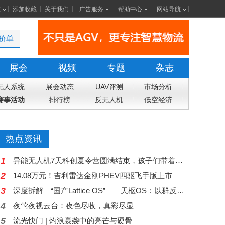
室
添加收藏
关于我们
广告服务
帮助中心
网站导航
价单
展会
视频
专题
杂志
无人系统
展会动态
UAV评测
市场分析
赛事活动
排行榜
反无人机
低空经济
热点资讯
1
异能无人机7天科创夏令营圆满结束，孩子们带着科技梦想和成长收获返程
2
14.08万元！吉利雷达金刚PHEV四驱飞手版上市
3
深度拆解｜“国产Lattice OS”——天枢OS：以群反群，构建中国自主低空反无人机蜂群作战体系
4
夜莺夜视云台：夜色尽收，真彩尽显
5
流光快门 | 灼浪裹袭中的亮芒与硬骨