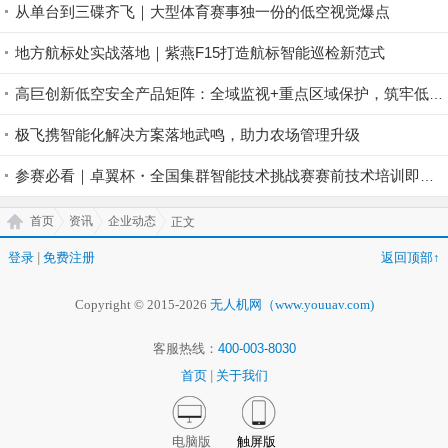
从单台到三碟齐飞｜大型体育赛事独一份的低空视觉爆点
地方航标处实战落地｜紫燕F15打造航标智能巡检新范式
高巨创新低空安全产品矩阵：全域监视+重点区域保护，筑牢低空安全防控屏障
极飞携智能化解决方案落地武鸣，助力农场管理升级
参赛必看｜卓翼杯・全国集群智能技术挑战赛赛前技术培训即将开启！
首页
资讯
企业动态
正文
登录
|
免费注册
返回顶部↑
Copyright © 2015-2026
无人机网（www.youuav.com)
客服热线：
400-003-8030
首页
|
关于我们
电脑版
触屏版