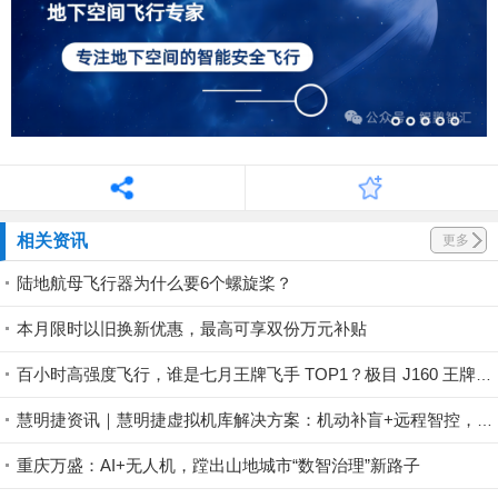
相关资讯
更多
陆地航母飞行器为什么要6个螺旋桨？
本月限时以旧换新优惠，最高可享双份万元补贴
百小时高强度飞行，谁是七月王牌飞手 TOP1？极目 J160 王牌飞手第一赛段荣耀揭晓！
慧明捷资讯｜慧明捷虚拟机库解决方案：机动补盲+远程智控，筑牢山林防火安全屏障
重庆万盛：AI+无人机，蹚出山地城市“数智治理”新路子