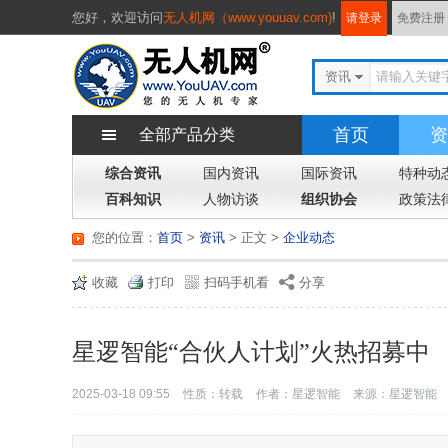
您好，
欢迎访问
无人机网（www.youuav.com)
!
请登录
免费注册
资讯
首页
资
全部产品分类
综合资讯
国内资讯
国际资讯
特种动
百科知识
人物访谈
组织协会
政策法
您的位置：
首页
>
资讯
> 正文
>
企业动态
收藏
打印
扫码手机看
分享
星逻智能“合伙人计划”火热招募中
2025-03-18 09:55
性质：转载
作者：星逻智能
来源：星逻智能