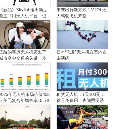
《新品》Skyfish推出新型
未来出行新方式！VTOL无
自主商用无人机平台，也
人驾驶飞机来临
可搭载Sony Alpha相机
亿航的客运无人机迈出了
日本“飞龙”无人机在室内自
城市空中交通的关键一步
由演练
2025年无人机市场价值458
租赁无人机，1天100元，
亿美元复合年增长率15.5％
首月免费用！夜间照明系
统施工、抢险、应急救援
利器！