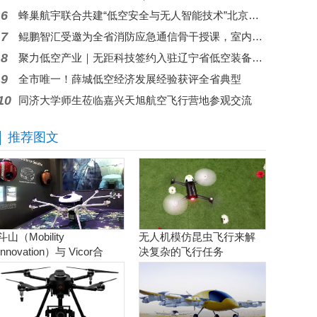
6
蜂巢航宇联合共建“低空安全与无人智能技术”北京市重点实验室，双平台驱动低空技术突破
7
鲲鹏智汇受邀为全省消防应急通信骨干授课，室内双机型无人机现场实操演示
8
聚力低空产业｜无距科技签约入驻辽宁省低空装备试验验证与检验检测联盟
9
全市唯一！薛城低空经济发展经验获评全省典型
10
同济大学师生莅临嘉兴天旭航空飞行营地参观交流
推荐图文
斗山（Mobility
无人机模仿昆虫飞行来解
Innovation）与 Vicor合
决复杂的飞行任务
作。实现商用氢燃料电池
无人机