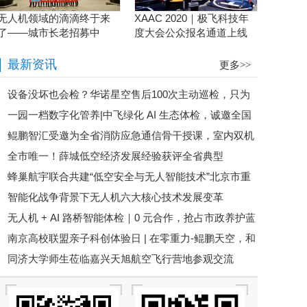
无人机领域的滴滴终于来
XAAC 2020｜极飞科技年
了——城市长老招募中
度大会公众报名通道上线
啦！
最新资讯
更多>>
设备没坏也会检？华诺星空售后100次主动巡检，只为
一园一档数字化管养|中飞绿化 AI 生态体检，诚邀全国
消除1%的隐患
鲲鹏智汇受邀为全省消防应急通信骨干授课，室内双机
伙伴携手共赢
全市唯一！薛城低空经济发展经验获评全省典型
型无人机现场实操演示
蜂巢航宇联合共建“低空安全与无人智能技术”北京市重
智能化战争背景下无人机六大核心技术发展变革
点实验室，双平台驱动低空技术突破
无人机 + AI 路桥智能体检｜0 元合作，抢占市政养护蓝
南京高校联盟亲子科创体验日 | 在零重力-鲲鹏天空，和
海
同济大学师生莅临嘉兴天旭航空飞行营地参观交流
孩子们一起打开低空飞行的大门