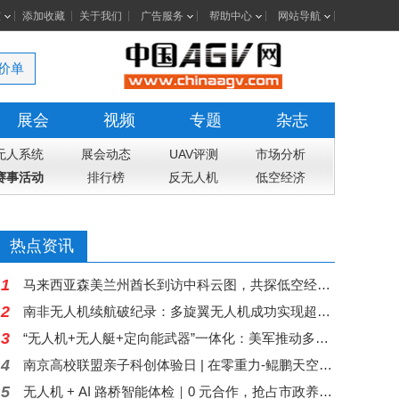
室
添加收藏
关于我们
广告服务
帮助中心
网站导航
价单
展会
视频
专题
杂志
无人系统
展会动态
UAV评测
市场分析
赛事活动
排行榜
反无人机
低空经济
热点资讯
1
马来西亚森美兰州酋长到访中科云图，共探低空经济合作新机遇
2
南非无人机续航破纪录：多旋翼无人机成功实现超过4小时的连续飞行
3
“无人机+无人艇+定向能武器”一体化：美军推动多域无人作战
4
南京高校联盟亲子科创体验日 | 在零重力-鲲鹏天空，和孩子们一起打开低空飞行的大门
5
无人机 + AI 路桥智能体检｜0 元合作，抢占市政养护蓝海