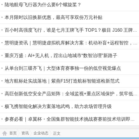
陆地航母飞行器为什么要6个螺旋桨？
本月限时以旧换新优惠，最高可享双份万元补贴
百小时高强度飞行，谁是七月王牌飞手 TOP1？极目 J160 王牌飞手第一赛段荣耀揭晓！
慧明捷资讯｜慧明捷虚拟机库解决方案：机动补盲+远程智控，筑牢山林防火安全屏障
重庆万盛：AI+无人机，蹚出山地城市“数智治理”新路子
从单台到三碟齐飞｜大型体育赛事独一份的低空视觉爆点
地方航标处实战落地｜紫燕F15打造航标智能巡检新范式
高巨创新低空安全产品矩阵：全域监视+重点区域保护，筑牢低空安全防控屏障
极飞携智能化解决方案落地武鸣，助力农场管理升级
参赛必看｜卓翼杯・全国集群智能技术挑战赛赛前技术培训即将开启！
首页
资讯
企业动态
正文