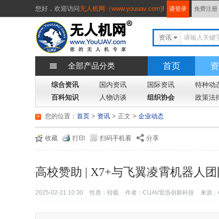
您好，
欢迎访问
无人机网（www.youuav.com)
!
请登录
免费注册
资讯
首页
资
全部产品分类
综合资讯
国内资讯
国际资讯
特种动
百科知识
人物访谈
组织协会
政策法
您的位置：
首页
>
资讯
> 正文
>
企业动态
收藏
打印
扫码手机看
分享
高校赞助 | X7+与飞翼凌霄机器人
2025-02-21 10:30
性质：转载
作者：CUAV雷迅创新科技
来源：