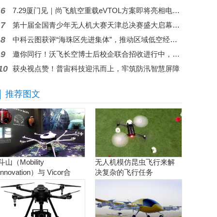
6
7.29厦门见｜尚飞航空重载eVTOL方案即将亮相电力智能新型施工装备展
7
第十届全国青少年无人机大赛天津总决赛盛大启幕，高巨创新五大核心赛项赋能科创舞台
8
中科云图获评“海珠区先进集体”，推动区域低空经济从示范走向常态
9
邀你同行！沃飞长空博士后校企联合招收进行中，共筑低空人才高地
10
获央视点赞！普宙科技迎汛而上，牢筑防汛智慧屏障
推荐图文
斗山（Mobility
无人机模仿昆虫飞行来解
Innovation）与 Vicor合
决复杂的飞行任务
作。实现商用氢燃料电池
无人机