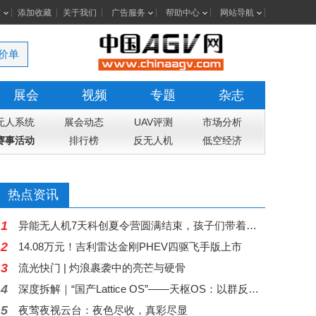
室
添加收藏
关于我们
广告服务
帮助中心
网站导航
价单
展会
视频
专题
杂志
无人系统
展会动态
UAV评测
市场分析
赛事活动
排行榜
反无人机
低空经济
热点资讯
1
异能无人机7天科创夏令营圆满结束，孩子们带着科技梦想和成长收获返程
2
14.08万元！吉利雷达金刚PHEV四驱飞手版上市
3
流光快门 | 灼浪裹袭中的亮芒与硬骨
4
深度拆解｜“国产Lattice OS”——天枢OS：以群反群，构建中国自主低空反无人机蜂群作战体系
5
夜莺夜视云台：夜色尽收，真彩尽显