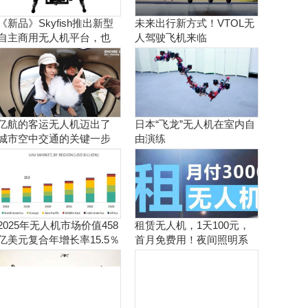
《新品》Skyfish推出新型
未来出行新方式！VTOL无
自主商用无人机平台，也
人驾驶飞机来临
可搭载Sony Alpha相机
亿航的客运无人机迈出了
日本“飞龙”无人机在室内自
城市空中交通的关键一步
由演练
2025年无人机市场价值458
租赁无人机，1天100元，
亿美元复合年增长率15.5％
首月免费用！夜间照明系
统施工、抢险、应急救援
利器！