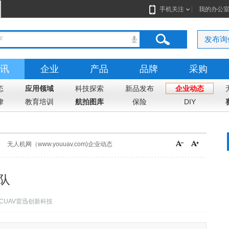
手机关注
我的办公
发布询
讯
企业
产品
品牌
采购
态
应用领域
科技探索
新品发布
企业动态
律
教育培训
航拍图库
保险
DIY
无人机网（www.youuav.com)企业动态
团队
CUAV雷迅创新科技