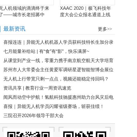
无人机领域的滴滴终于来
XAAC 2020｜极飞科技年
了——城市长老招募中
度大会公众报名通道上线
啦！
最新资讯
更多>>
喜报连连｜异能无人机机器人学员获科技特长生加分录
七月能量补给站 | 有“食”有“影”，快乐满屏~
取！松山湖未来学校、市七中双双上榜！
从课堂到产业一线，零重力携手南京航空航天大学培育
苏州市人大常委会主任黄爱军调研星逻智能智博会展位
航空人才
无人机上行带宽只剩一点点，视频还能稳定传回吗？
资讯共享 | 教育行业一周资讯速览
闻风而动空中护航！氢航科技驰援惠州助力台风灾后电
喜报｜异能无人机学员闪耀省级赛场，斩获佳绩！
力抢险
三院召开2026年领导干部大会