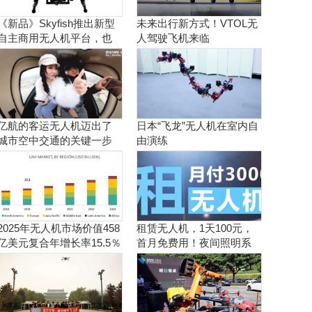
《新品》Skyfish推出新型
未来出行新方式！VTOL无
自主商用无人机平台，也
人驾驶飞机来临
可搭载Sony Alpha相机
亿航的客运无人机迈出了
日本“飞龙”无人机在室内自
城市空中交通的关键一步
由演练
2025年无人机市场价值458
租赁无人机，1天100元，
亿美元复合年增长率15.5％
首月免费用！夜间照明系
统施工、抢险、应急救援
利器！