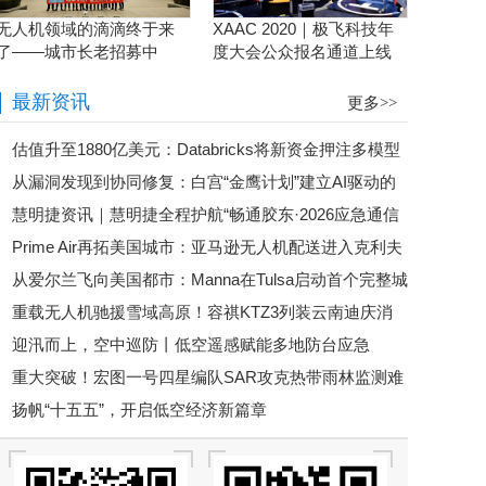
无人机领域的滴滴终于来
XAAC 2020｜极飞科技年
了——城市长老招募中
度大会公众报名通道上线
啦！
最新资讯
更多>>
估值升至1880亿美元：Databricks将新资金押注多模型
从漏洞发现到协同修复：白宫“金鹰计划”建立AI驱动的
治理与企业智能体基础设施
慧明捷资讯｜慧明捷全程护航“畅通胶东·2026应急通信
网络安全清算机制
Prime Air再拓美国城市：亚马逊无人机配送进入克利夫
保障演练”
从爱尔兰飞向美国都市：Manna在Tulsa启动首个完整城
兰，低空物流竞争转向多城市复制
重载无人机驰援雪域高原！容祺KTZ3列装云南迪庆消
市级无人机配送运营基地
迎汛而上，空中巡防丨低空遥感赋能多地防台应急
防，科技重塑高原救援新战力
重大突破！宏图一号四星编队SAR攻克热带雨林监测难
扬帆“十五五”，开启低空经济新篇章
题 国产卫星赋能全球森林碳汇核算