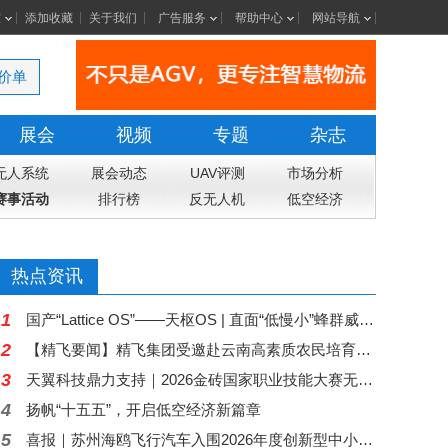
室
添加收藏
关于我们
广告服务
帮助中心
网站导航
价单
展会
视频
专题
杂志
无人系统
展会动态
UAV评测
市场分析
赛事活动
排行榜
反无人机
低空经济
热点资讯
1
国产“Lattice OS”——天枢OS | 直面“低慢小”蜂群威胁，以群反群重塑低空防御体系
2
【精飞要闻】精飞集团受邀赴云南高素质农民培育项目管理人员培训班授课 共探低空经济赋能智慧农业人才培育新路径
3
天翼科技鼎力支持｜2026金砖国家职业技能大赛无人机系统开发与应用赛项线上宣讲会重磅启幕
4
扬帆“十五五”，开启低空经济新篇章
5
喜报｜苏州海鸥飞行汽车入围2026年度创新型中小企业公示名单