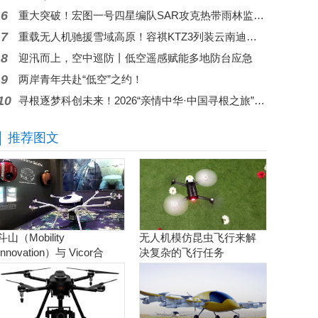
6
重大突破！宏图一号四星编队SAR攻克热带雨林监测难题 国产卫星赋能全球森林碳汇核算
7
重载无人机驰援雪域高原！容祺KTZ3列装云南迪庆消防，科技重塑高原救援新战力
8
迎汛而上，空中巡防丨低空遥感赋能多地防台应急
9
两岸青年共赴“低空”之约！
10
寻根逐梦科创未来！2026“亲情中华·中国寻根之旅”夏令营走进东莞无人机科普基地
推荐图文
斗山（Mobility
无人机模仿昆虫飞行来解
Innovation）与 Vicor合
决复杂的飞行任务
作。实现商用氢燃料电池
无人机