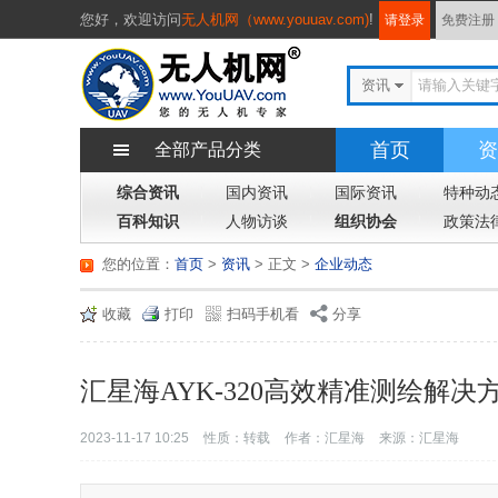
您好，
欢迎访问
无人机网（www.youuav.com)
!
请登录
免费注册
资讯
首页
资
全部产品分类
综合资讯
国内资讯
国际资讯
特种动
百科知识
人物访谈
组织协会
政策法
您的位置：
首页
>
资讯
> 正文
>
企业动态
收藏
打印
扫码手机看
分享
汇星海AYK-320高效精准测绘解决
2023-11-17 10:25
性质：转载
作者：汇星海
来源：汇星海