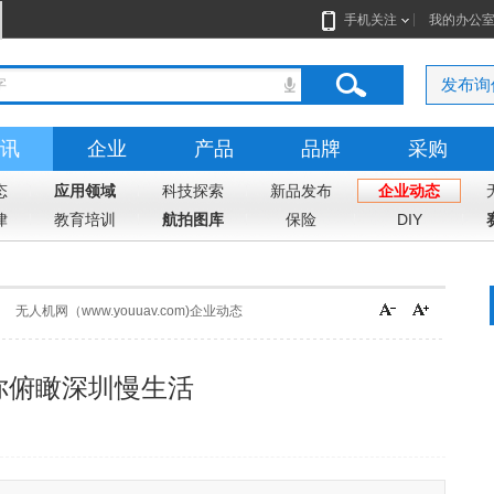
手机关注
我的办公
发布询
讯
企业
产品
品牌
采购
态
应用领域
科技探索
新品发布
企业动态
律
教育培训
航拍图库
保险
DIY
无人机网（www.youuav.com)企业动态
你俯瞰深圳慢生活