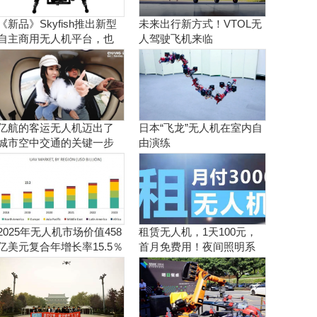
《新品》Skyfish推出新型
未来出行新方式！VTOL无
自主商用无人机平台，也
人驾驶飞机来临
可搭载Sony Alpha相机
亿航的客运无人机迈出了
日本“飞龙”无人机在室内自
城市空中交通的关键一步
由演练
2025年无人机市场价值458
租赁无人机，1天100元，
亿美元复合年增长率15.5％
首月免费用！夜间照明系
统施工、抢险、应急救援
利器！