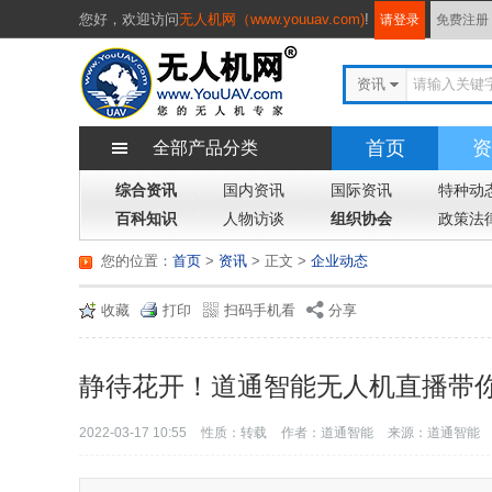
您好，
欢迎访问
无人机网（www.youuav.com)
!
请登录
免费注册
资讯
首页
资
全部产品分类
综合资讯
国内资讯
国际资讯
特种动
百科知识
人物访谈
组织协会
政策法
您的位置：
首页
>
资讯
> 正文
>
企业动态
收藏
打印
扫码手机看
分享
静待花开！道通智能无人机直播带
2022-03-17 10:55
性质：转载
作者：道通智能
来源：道通智能