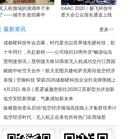
无人机领域的滴滴终于来
XAAC 2020｜极飞科技年
了——城市长老招募中
度大会公众报名通道上线
啦！
最新资讯
更多>>
成都硬科技年会启幕，时代星光以世界领先硬科技，彰
十年同行，共赴新程——公司组织10周年庆“畅游仙岛
显军民两用无人机领军实力
慧明捷资讯｜慧明捷天枢10系留无人机成功交付江西国
湖”主题春游活动
赋能中哈空天合作！航天宏图共建哈萨克斯坦低空经济
网，科技赋能电力应急保障新高度
喜报 | 空御科技 荣获2026成都硬科技企业扑克牌黑桃上
研究中心
4月23日·南京 | 星逻诚邀您前往2026江苏新型光伏创新
榜企业
低空安防新突破，气象感知新未来
发展大会
纵横股份牵头启动“低空经济领域高技能人才集群培养计
低空经济时代：无人机正在承包所有热门应用场景
划”