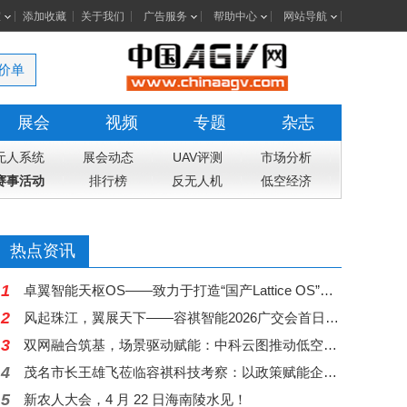
室
添加收藏
关于我们
广告服务
帮助中心
网站导航
价单
展会
视频
专题
杂志
无人系统
展会动态
UAV评测
市场分析
赛事活动
排行榜
反无人机
低空经济
热点资讯
1
卓翼智能天枢OS——致力于打造“国产Lattice OS”：驭领智能集群时代，定义无人装备新未来
2
风起珠江，翼展天下——容祺智能2026广交会首日盛况：以中国智造之翼，搏击低空经济万里长空
3
双网融合筑基，场景驱动赋能：中科云图推动低空新基建加速落地
4
茂名市长王雄飞莅临容祺科技考察：以政策赋能企业，以信心驱动创新
5
新农人大会，4 月 22 日海南陵水见！