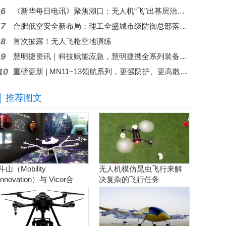
6
《新华每日电讯》聚焦湖口：无人机“飞”出基层治理新高度
7
合肥低空安全新布局：理工全盛城市级防御总部落子包河区
8
首次披露！无人飞枪空地演练
9
慧明捷资讯｜科技赋能应急，慧明捷携全系列装备亮相2026西部防灾减灾与应急救援博览会
10
重磅更新 | MN11~13领航系列，更强防护、更高散热、更长寿命
推荐图文
斗山（Mobility
无人机模仿昆虫飞行来解
Innovation）与 Vicor合
决复杂的飞行任务
作。实现商用氢燃料电池
无人机