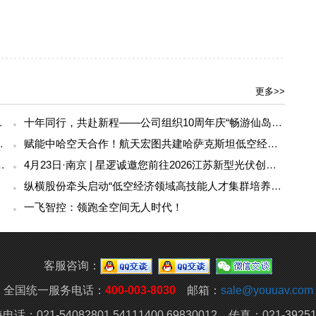
更多>>
民两用无人机领军实力
十年同行，共赴新程——公司组织10周年庆“畅游仙岛湖”主题春游活动
，科技赋能电力应急保障新高度
赋能中哈空天合作！航天宏图共建哈萨克斯坦低空经济研究中心
都硬科技企业扑克牌黑桃上榜企业
4月23日·南京 | 星逻诚邀您前往2026江苏新型光伏创新发展大会
纵横股份牵头启动“低空经济领域高技能人才集群培养计划”
一飞智控：领跑全空间无人时代！
客服咨询：
全国统一服务电话：
400-003-8030
邮箱：
sale@youuav.com
电话：021-54082801 54111400 69830012 传真：021-39251