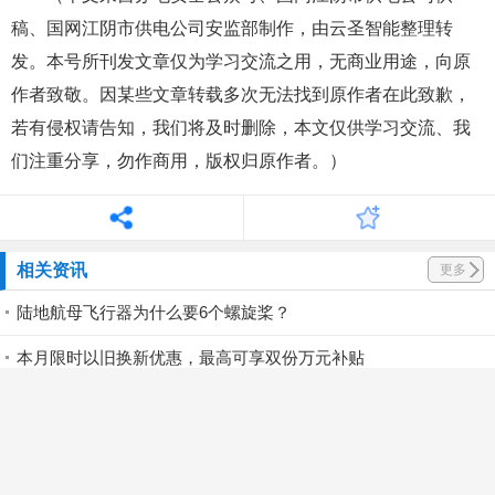
度，不断查找存在难点和问题，有针对性提出后期改进方
向，确保建设成果实赋能班组。
“数字化”应用的广度和深度
供稿：国网江阴市供电公司
制作：国网江阴市供电公司安监部
（本文来自苏电安全公众号、国网江阴市供电公司供