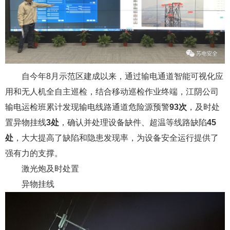
自今年8月示范区建成以来，通过输电通道智能可视化应
用和无人机全自主巡检，结合移动巡检作业终端，江阴公司
输电运检班累计发现输电线路通道危险源预警
93
次
，及时处
置异物挂线
3处
，确认并处理设备缺件、超温等线路缺陷
45
处
，大大提高了缺陷和隐患发现率，为设备安全运行提供了
强有力的支撑。
激光炮及时处置
异物挂线