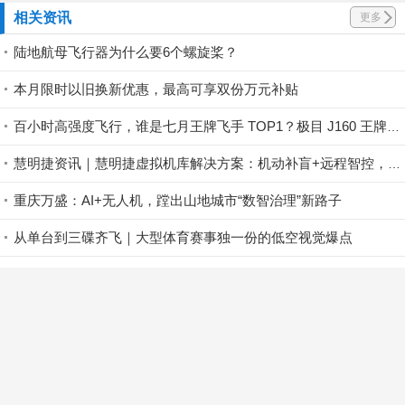
相关资讯
更多
陆地航母飞行器为什么要6个螺旋桨？
本月限时以旧换新优惠，最高可享双份万元补贴
百小时高强度飞行，谁是七月王牌飞手 TOP1？极目 J160 王牌飞手第一赛段荣耀揭晓！
慧明捷资讯｜慧明捷虚拟机库解决方案：机动补盲+远程智控，筑牢山林防火安全屏障
重庆万盛：AI+无人机，蹚出山地城市“数智治理”新路子
从单台到三碟齐飞｜大型体育赛事独一份的低空视觉爆点
地方航标处实战落地｜紫燕F15打造航标智能巡检新范式
高巨创新低空安全产品矩阵：全域监视+重点区域保护，筑牢低空安全防控屏障
极飞携智能化解决方案落地武鸣，助力农场管理升级
参赛必看｜卓翼杯・全国集群智能技术挑战赛赛前技术培训即将开启！