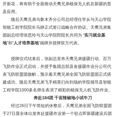
开新花，将有助于全面推动天鹰兄弟植保无人机在新疆的普
及应用。
随后天鹰兄弟乌鲁木齐分公司总经理任学从与天山学院
智能工程学院院长马静正式签订战略合作协议。天鹰兄弟集
团副总经理张思玲与天山学院郎院长共同为 “
实习就业基
地
”和“
人才培养基地
”揭牌并授牌双方代表。
授牌仪式结束后，张副总宣布天鹰兄弟援疆行动、百万
飞防作业正式启动，并授予集团总部及各援疆作业分公司代
表飞防联盟团旗帜，预示着天鹰兄弟全国飞防联盟团正式搭
建成功。随后天鹰兄弟飞手精英们向到场的学院领导及智能
工程学院1000多名师生表演了精彩的植保无人机飞防作业。
奔赴184
团
千亩辣椒地小试牛刀
经过26日下午简短的休整后，天鹰兄弟全国飞防联盟团
于27日晨全体出发奔赴援疆作业第一个驻点即新疆建设兵团