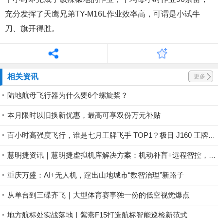
充分发挥了天鹰兄弟TY-M16L作业效率高，可谓是小试牛
刀、旗开得胜。
相关资讯
更多
陆地航母飞行器为什么要6个螺旋桨？
本月限时以旧换新优惠，最高可享双份万元补贴
百小时高强度飞行，谁是七月王牌飞手 TOP1？极目 J160 王牌飞手第一赛段荣耀揭晓！
慧明捷资讯｜慧明捷虚拟机库解决方案：机动补盲+远程智控，筑牢山林防火安全屏障
重庆万盛：AI+无人机，蹚出山地城市“数智治理”新路子
从单台到三碟齐飞｜大型体育赛事独一份的低空视觉爆点
地方航标处实战落地｜紫燕F15打造航标智能巡检新范式