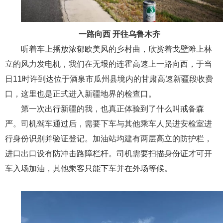
一路向西 开往乌鲁木齐
听着车上播放浓郁欧美风的乡村曲，欣赏着戈壁滩上林
立的风力发电机，我们在无垠的连霍高速上一路向西，于当
日11时许到达位于酒泉市瓜州县境内的甘肃高速新疆段收费
口，这里也是正式进入新疆地界的检查口。
第一次出行新疆的我，也真正体验到了什么叫戒备森
严。司机驾车通过后，需要下车与其他乘车人员进安检室进
行身份识别并验证登记。加油站均建有两层高立的防护栏，
进口出口设有防冲击路障栏杆。司机需要扫描身份证才可开
车入场加油，其他乘客只能下车并在外场等候。