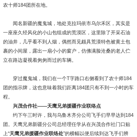
农十师184团所在地。
闻名新疆的魔鬼城，地处克拉玛依市乌尔禾区，其实是
一座座久经风化的小山包组成的荒漠区，这里除了开采石油
的油井，几乎看不到人烟，偶然而见颇具荒漠特色被黄土包
裹的小间屋，露出一扇小小的窗户，仿佛满脸沧桑的老人伫
立在路边凝视着匆匆而过的车辆。
穿过魔鬼城，我们在一个T字路口右侧看到了农十师184
团的指示牌，这也意味着我们距离184团只有不到一小时的车
程。
兴茂合作社——天鹰兄弟援疆作业联络点
约下午三时许，我与乌鲁木齐分公司飞手们早早达到184
团。天鹰兄弟新疆分公司总经理任学从在兴茂合作社门口贴
上“
天鹰兄弟援疆作业联络处
”的横幅以便后续到达飞手们辨