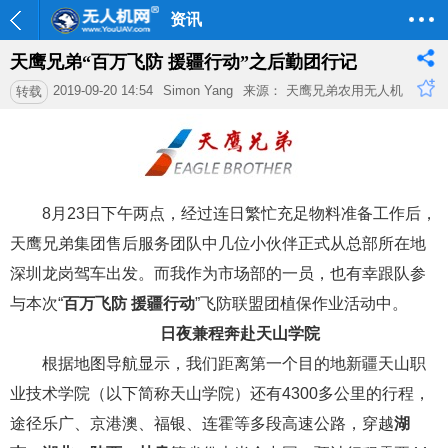
资讯
天鹰兄弟“百万飞防 援疆行动”之后勤团行记
2019-09-20 14:54
Simon Yang
来源： 天鹰兄弟农用无人机
转载
8月23日下午两点，经过连日繁忙充足物料准备工作后，
天鹰兄弟集团售后服务团队中几位小伙伴正式从总部所在地
深圳龙岗驾车出发。而我作为市场部的一员，也有幸跟队参
与本次“
百万飞防 援疆行动
”飞防联盟团植保作业活动中。
日夜兼程奔赴天山学院
根据地图导航显示，我们距离第一个目的地新疆天山职
业技术学院（以下简称天山学院）还有4300多公里的行程，
途径乐广、京港澳、福银、连霍等多段高速公路，穿越
湖