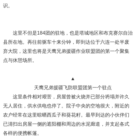
识。
这里不但是184团的驻地，也是塔城地区和布克赛尔自治
县所在地。再往前驱车十来分钟，即到达位于六连一处半废
弃大院，这里也将是天鹰兄弟援疆作业联盟团的第一个聚集
点与休憩场所。
▲
天鹰兄弟援疆飞防联盟团第一个驻点
这里条件相对艰苦，房屋曾被火烧并已部分坍塌并许久
无人居住，供水供电也停了。院子中央的空地很大，附近的
农户经常在这里晾晒西瓜子和葵花籽。最早到达的小伙伴们
已清扫出房屋一侧的遮阳棚和周边的水泥廊道，并支起各式
各样的便携帐篷。