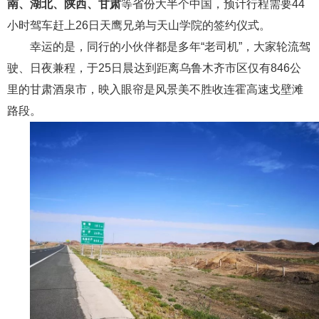
南、湖北、陕西、甘肃
等省份大半个中国，预计行程需要44
小时驾车赶上26日天鹰兄弟与天山学院的签约仪式。
幸运的是，同行的小伙伴都是多年“老司机”，大家轮流驾
驶、日夜兼程，于25日晨达到距离乌鲁木齐市区仅有846公
里的甘肃酒泉市，映入眼帘是风景美不胜收连霍高速戈壁滩
路段。