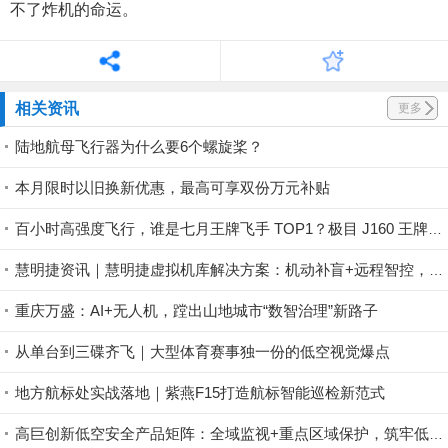
不了炸机的命运。
相关资讯
更多
陆地航母飞行器为什么要6个螺旋桨？
本月限时以旧换新优惠，最高可享双份万元补贴
百小时高强度飞行，谁是七月王牌飞手 TOP1？极目 J160 王牌飞手第一赛段荣耀揭晓！
慧明捷资讯｜慧明捷虚拟机库解决方案：机动补盲+远程智控，筑牢山林防火安全屏障
重庆万盛：AI+无人机，蹚出山地城市“数智治理”新路子
从单台到三碟齐飞｜大型体育赛事独一份的低空视觉爆点
地方航标处实战落地｜紫燕F15打造航标智能巡检新范式
高巨创新低空安全产品矩阵：全域监视+重点区域保护，筑牢低空安全防控屏障