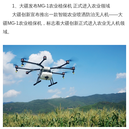
人才。目前，招生工作已经开始。到9月份，首批无人机航拍
专业学生将正式入学。
报考河北外国语职业学院无人机航拍专业方向的学生入
学后，在学习摄影摄像知识的同时，还将系统学习无人机操
控的知识和技能。学生毕业后经过考试，可以获得人社部颁
发的无人机操控师等级证书，获取进入无人机航拍这一领域
的钥匙。原文链接
九、2015中国无人机民用企业排行榜
2015中国民用无人机十大创新型先进企业：深圳市大疆
创新科技有限公司、友誉（上海）数码科技有限公司、无锡
汉和航空技术有限公司、安阳全丰航空植保科技有限公司、
武汉猎隼科技有限公司、南京钟山苑航空技术有限公司、湖