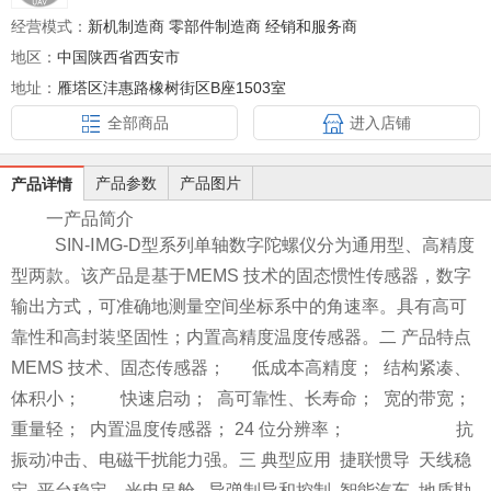
经营模式：
新机制造商 零部件制造商 经销和服务商
地区：
中国陕西省西安市
地址：
雁塔区沣惠路橡树街区B座1503室
全部商品
进入店铺
产品参数
产品图片
产品详情
一
产品简介
SIN-ⅠMG
-D型系列单轴数字陀螺仪分为通用型、高精度
型两款。该产品是基于MEMS 技术的固态惯性传感器，数字
输出方式，可准确地测量空间坐标系中的角速率。具有高可
靠性和高封装坚固性；内置高精度温度传感器。
二
产品特点
MEMS 技术、固态传感器； 低成本高精度；
结构紧凑、
体积小；
快速启动；
高可靠性、长寿命；
宽的带宽；
重量轻；
内置温度传感器；
24 位分辨率；
抗
振动冲击、电磁干扰能力强。
三
典型应用
捷联惯导
天线稳
定 平台稳定 光电吊舱 导弹制导和控制
智能汽车
地质勘